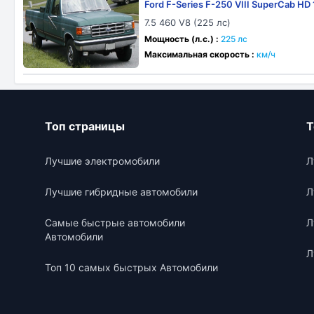
Ford F-Series F-250 VIII SuperCab HD
7.5 460 V8 (225 лс)
Мощность (л.с.) :
225 лс
Максимальная скорость :
км/ч
Топ страницы
Т
Лучшие электромобили
Л
Лучшие гибридные автомобили
Л
Самые быстрые автомобили
Л
Автомобили
Л
Топ 10 самых быстрых Автомобили