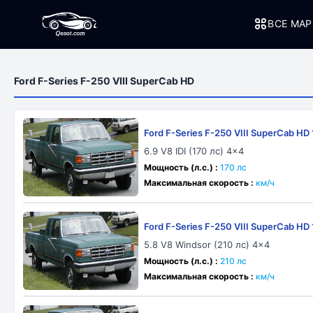
ВСЕ МА
Ford F-Series F-250 VIII SuperCab HD
Ford F-Series F-250 VIII SuperCab HD
6.9 V8 IDI (170 лс) 4x4
Мощность (л.с.) :
170 лс
Максимальная скорость :
км/ч
Ford F-Series F-250 VIII SuperCab HD
5.8 V8 Windsor (210 лс) 4x4
Мощность (л.с.) :
210 лс
Максимальная скорость :
км/ч