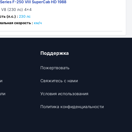
-Series F-250 VIII SuperCab HD 1988
0 V8 (230 лс) 4x4
ь (л.с.) :
230 лс
альная скорость :
км/ч
Поддержка
Пожертвовать
и
Свяжитесь с нами
или
Условия использования
Политика конфиденциальности