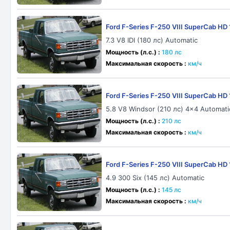
Ford F-Series F-250 VIII SuperCab HD
7.3 V8 IDI (180 лс) Automatic
Мощность (л.с.) :
180 лс
Максимальная скорость :
км/ч
Ford F-Series F-250 VIII SuperCab HD
5.8 V8 Windsor (210 лс) 4x4 Automati
Мощность (л.с.) :
210 лс
Максимальная скорость :
км/ч
Ford F-Series F-250 VIII SuperCab HD
4.9 300 Six (145 лс) Automatic
Мощность (л.с.) :
145 лс
Максимальная скорость :
км/ч