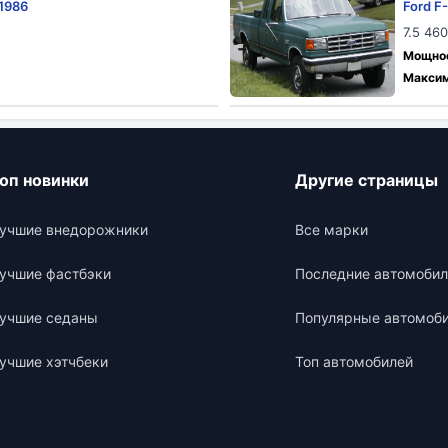
 1986
Ford F
7.5 46
Мощност
Максим
оп новинки
Другие страницы
учшие внедорожники
Все марки
учшие фастбэки
Последние автомобил
учшие седаны
Популярные автомоб
учшие хэтчбеки
Топ автомобилей