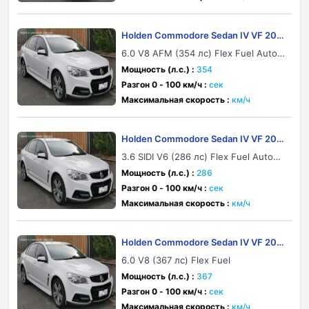
Holden Commodore Sedan IV VF 201
3
6.0 V8 AFM (354 лс) Flex Fuel Autom
atic
Мощность (л.с.) :
354
Разгон 0 - 100 км/ч :
сек
Максимальная скорость :
км/ч
Holden Commodore Sedan IV VF 201
3
3.6 SIDI V6 (286 лс) Flex Fuel Automa
tic
Мощность (л.с.) :
286
Разгон 0 - 100 км/ч :
сек
Максимальная скорость :
км/ч
Holden Commodore Sedan IV VF 201
3
6.0 V8 (367 лс) Flex Fuel
Мощность (л.с.) :
367
Разгон 0 - 100 км/ч :
сек
Максимальная скорость :
км/ч