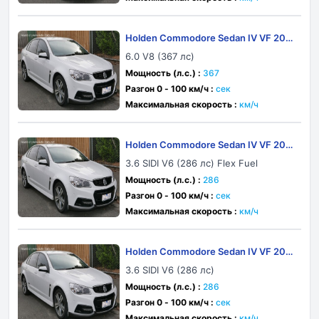
Holden Commodore Sedan IV VF 201
4
6.0 V8 (367 лс)
Мощность (л.с.) :
367
Разгон 0 - 100 км/ч :
сек
Максимальная скорость :
км/ч
Holden Commodore Sedan IV VF 201
3
3.6 SIDI V6 (286 лс) Flex Fuel
Мощность (л.с.) :
286
Разгон 0 - 100 км/ч :
сек
Максимальная скорость :
км/ч
Holden Commodore Sedan IV VF 201
4
3.6 SIDI V6 (286 лс)
Мощность (л.с.) :
286
Разгон 0 - 100 км/ч :
сек
Максимальная скорость :
км/ч