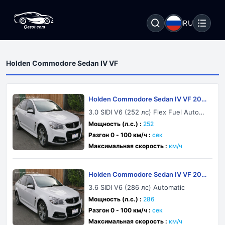
RU
Holden Commodore Sedan IV VF
Holden Commodore Sedan IV VF 201
3
3.0 SIDI V6 (252 лс) Flex Fuel Automa
tic
Мощность (л.с.) :
252
Разгон 0 - 100 км/ч :
сек
Максимальная скорость :
км/ч
Holden Commodore Sedan IV VF 201
4
3.6 SIDI V6 (286 лс) Automatic
Мощность (л.с.) :
286
Разгон 0 - 100 км/ч :
сек
Максимальная скорость :
км/ч