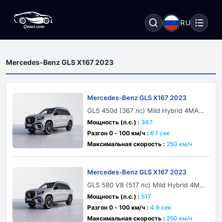
RU
Mercedes-Benz GLS X167 2023
Mercedes-Benz GLS X167 2023
GLS 450d (367 лс) Mild Hybrid 4MATI
C 9G-TRONIC
Мощность (л.с.) :
367
Разгон 0 - 100 км/ч :
6.1 сек
Максимальная скорость :
250 км/ч
Mercedes-Benz GLS X167 2023
GLS 580 V8 (517 лс) Mild Hybrid 4MA
TIC 9G-TRONIC
Мощность (л.с.) :
517
Разгон 0 - 100 км/ч :
4.9 сек
Максимальная скорость :
250 км/ч