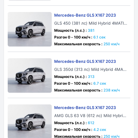
Mercedes-Benz GLS X167 2023
GLS 450 (381 лс) Mild Hybrid 4MATIC
9G-TRONIC
Мощность (л.с.) :
381
Разгон 0 - 100 км/ч :
6.1 сек
Максимальная скорость :
250 км/ч
Mercedes-Benz GLS X167 2023
GLS 350d (313 лс) Mild Hybrid 4MATI
C 9G-TRONIC
Мощность (л.с.) :
313
Разгон 0 - 100 км/ч :
6.7 сек
Максимальная скорость :
238 км/ч
Mercedes-Benz GLS X167 2023
AMG GLS 63 V8 (612 лс) Mild Hybrid
4MATIC+ AMG SPEEDSHIFT TCT 9G
Мощность (л.с.) :
612
Разгон 0 - 100 км/ч :
4.2 сек
Максимальная скорость :
250 км/ч