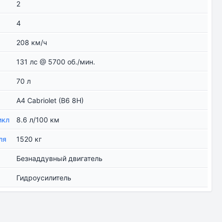
2
4
208 км/ч
131 лс @ 5700 об./мин.
70 л
A4 Cabriolet (B6 8H)
икл
8.6 л/100 км
ля
1520 кг
Безнаддувный двигатель
Гидроусилитель