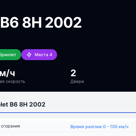
t B6 8H 2002
абриолет
Места 4
м/ч
2
ая скорость
Двери
let B6 8H 2002
 сгорания
Время разгона 0 - 100 км/ч