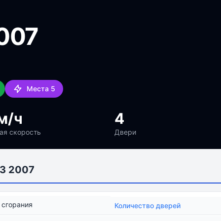
2007
Места 5
м/ч
4
ая скорость
Двери
 3 2007
 сгорания
Количество дверей