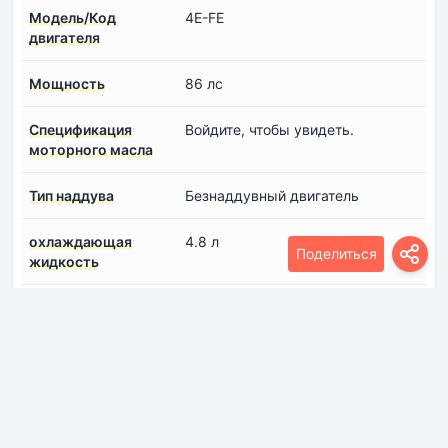
Модель/Код
4E-FE
двигателя
Мощность
86 лс
Спецификация
Войдите, чтобы увидеть.
моторного масла
Тип наддува
Безнаддувный двигатель
охлаждающая
4.8 л
Поделиться
жидкость
Toyota Avensis T22 1999
2.0 D-4D (110 лс)
Toyota :
Toyota
Модель :
Avensis
Поколение :
Avensis T22