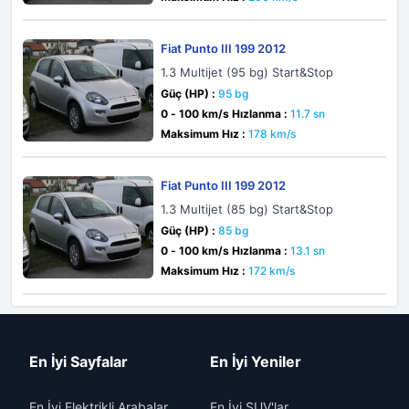
Fiat Punto III 199 2012
1.3 Multijet (95 bg) Start&Stop
Güç (HP) :
95 bg
0 - 100 km/s Hızlanma :
11.7 sn
Maksimum Hız :
178 km/s
Fiat Punto III 199 2012
1.3 Multijet (85 bg) Start&Stop
Güç (HP) :
85 bg
0 - 100 km/s Hızlanma :
13.1 sn
Maksimum Hız :
172 km/s
En İyi Sayfalar
En İyi Yeniler
En İyi Elektrikli Arabalar
En İyi SUV'lar