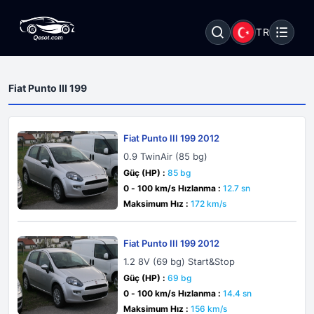
TR
Fiat Punto III 199
Fiat Punto III 199 2012
0.9 TwinAir (85 bg)
Güç (HP) :
85 bg
0 - 100 km/s Hızlanma :
12.7 sn
Maksimum Hız :
172 km/s
Fiat Punto III 199 2012
1.2 8V (69 bg) Start&Stop
Güç (HP) :
69 bg
0 - 100 km/s Hızlanma :
14.4 sn
Maksimum Hız :
156 km/s