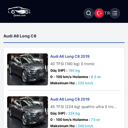
TR
Audi A6 Long C8
Audi A6 Long C8 2019
40 TFSI (190 bg) S tronic
Güç (HP) :
190 bg
0 - 100 km/s Hızlanma :
8.3 sn
Maksimum Hız :
230 km/s
Audi A6 Long C8 2019
45 TFSI (224 bg) quattro ultra S troni
c
Güç (HP) :
224 bg
0 - 100 km/s Hızlanma :
7.5 sn
Maksimum Hız :
240 km/s