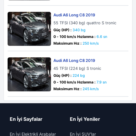
Audi A6 Long C8 2019
55 TFSI (340 bg) quattro S tronic
Güç (HP) :
340 bg
0 - 100 km/s Hızlanma :
6.6 sn
Maksimum Hız :
250 km/s
Audi A6 Long C8 2019
45 TFSI (224 bg) S tronic
Güç (HP) :
224 bg
0 - 100 km/s Hızlanma :
7.9 sn
Maksimum Hız :
245 km/s
En İyi Sayfalar
En İyi Yeniler
En İyi Elektrikli Arabalar
En İyi SUV'lar