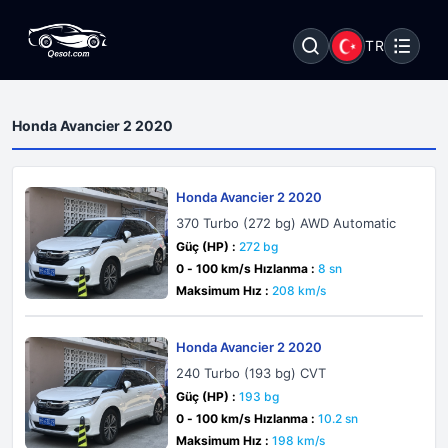
TR
Honda Avancier 2 2020
Honda Avancier 2 2020
370 Turbo (272 bg) AWD Automatic
Güç (HP) :
272 bg
0 - 100 km/s Hızlanma :
8 sn
Maksimum Hız :
208 km/s
Honda Avancier 2 2020
240 Turbo (193 bg) CVT
Güç (HP) :
193 bg
0 - 100 km/s Hızlanma :
10.2 sn
Maksimum Hız :
198 km/s