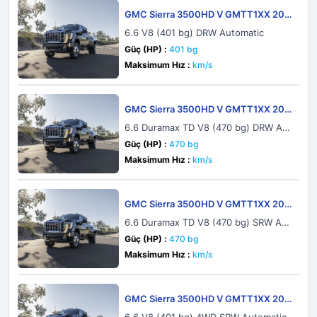
GMC Sierra 3500HD V GMTT1XX 202
4 Crew Cab Long Bed
6.6 V8 (401 bg) DRW Automatic
Güç (HP) :
401 bg
Maksimum Hız :
km/s
GMC Sierra 3500HD V GMTT1XX 202
4 Crew Cab Long Bed
6.6 Duramax TD V8 (470 bg) DRW Aut
omatic
Güç (HP) :
470 bg
Maksimum Hız :
km/s
GMC Sierra 3500HD V GMTT1XX 202
4 Crew Cab Long Bed
6.6 Duramax TD V8 (470 bg) SRW Aut
omatic
Güç (HP) :
470 bg
Maksimum Hız :
km/s
GMC Sierra 3500HD V GMTT1XX 202
4 Crew Cab Long Bed