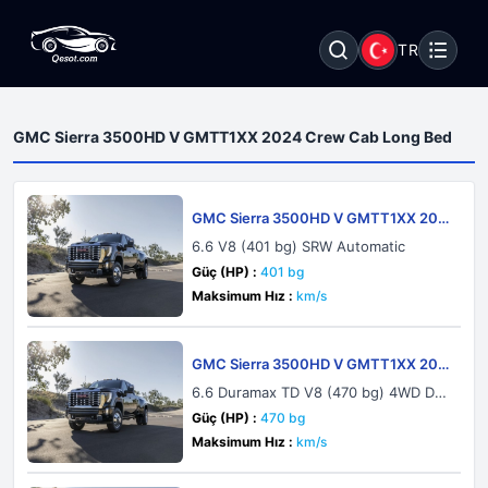
TR
GMC Sierra 3500HD V GMTT1XX 2024 Crew Cab Long Bed
GMC Sierra 3500HD V GMTT1XX 202
4 Crew Cab Long Bed
6.6 V8 (401 bg) SRW Automatic
Güç (HP) :
401 bg
Maksimum Hız :
km/s
GMC Sierra 3500HD V GMTT1XX 202
4 Crew Cab Long Bed
6.6 Duramax TD V8 (470 bg) 4WD DR
W Automatic
Güç (HP) :
470 bg
Maksimum Hız :
km/s