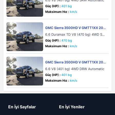
6.6 V8 (401 bg) 4WD SRW Automatic
Güç (HP) :
401 bg
Maksimum Hız :
km/s
GMC Sierra 3500HD V GMTT1XX 202
4 Crew Cab Long Bed
6.6 Duramax TD V8 (470 bg) 4WD SR
W Automatic
Güç (HP) :
470 bg
Maksimum Hız :
km/s
GMC Sierra 3500HD V GMTT1XX 202
4 Crew Cab Long Bed
6.6 V8 (401 bg) 4WD DRW Automatic
Güç (HP) :
401 bg
Maksimum Hız :
km/s
En İyi Sayfalar
En İyi Yeniler