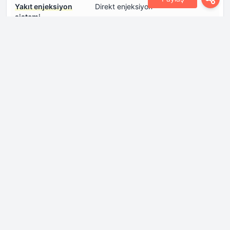
Yakıt enjeksiyon
Direkt enjeksiyon
sistemi
Soğutma sıvısı
10.4 Lt
Şanzıman
Arka frenler
Disk
Arka süspansiyon
Bağımsız çok bağlantılı
süspansiyon
Direksiyon
Elektrik Direksiyon
Direksiyon tipi
Direksiyon kutusu
Jant Boyutu
20