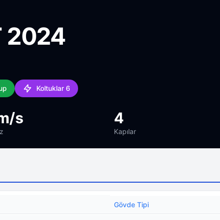
 2024
-up
Koltuklar 6
m/s
4
z
Kapılar
Gövde Tipi