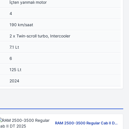
İçten yanmalı motor
4
190 km/saat
2 x Twin-scroll turbo, Intercooler
7.1 Lt
6
125 Lt
2024
RAM 2500-3500 Regular Cab II DT
2025