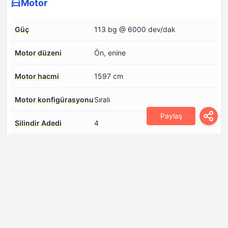
Motor
Güç
113 bg @ 6000 dev/dak
Motor düzeni
Ön, enine
Motor hacmi
1597 cm
Motor konfigürasyonu
Sıralı
Paylaş
Silindir Adedi
4
Silindir başına düşen
4
valf
Silindir çapı
81 mm
Sıkıştırma oranı
10
Tork
137 Nm @ 5000 dev/dak