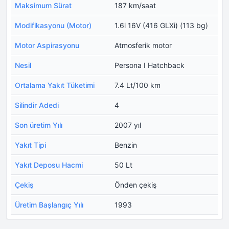
Maksimum Sürat
187 km/saat
Modifikasyonu (Motor)
1.6i 16V (416 GLXi) (113 bg)
Motor Aspirasyonu
Atmosferik motor
Nesil
Persona I Hatchback
Ortalama Yakıt Tüketimi
7.4 Lt/100 km
Silindir Adedi
4
Son üretim Yılı
2007 yıl
Yakıt Tipi
Benzin
Yakıt Deposu Hacmi
50 Lt
Çekiş
Önden çekiş
Üretim Başlangıç Yılı
1993