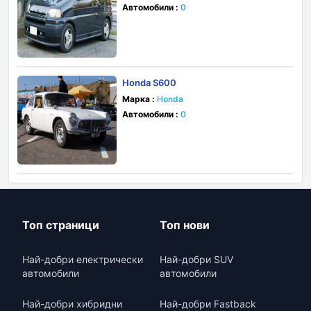
Автомобили :
0
Honda S600
Марка :
Honda
Автомобили :
0
Топ страници
Топ нови
Най-добри електрически
Най-добри SUV
автомобили
автомобили
Най-добри хибридни
Най-добри Fastback