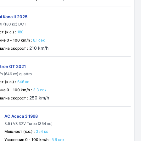
i Kona II 2025
DI (180 кс) DCT
 (к.с.) :
180
ие 0 - 100 km/h :
8.1 сек
210 km/h
ална скорост :
-tron GT 2021
h (646 кс) quattro
 (к.с.) :
646 кс
ие 0 - 100 km/h :
3.3 сек
250 km/h
ална скорост :
AC Aceca 3 1998
3.5 i V8 32V Turbo (354 кс)
Мощност (к.с.) :
354 кс
Ускорение 0 - 100 km/h :
5.6 сек