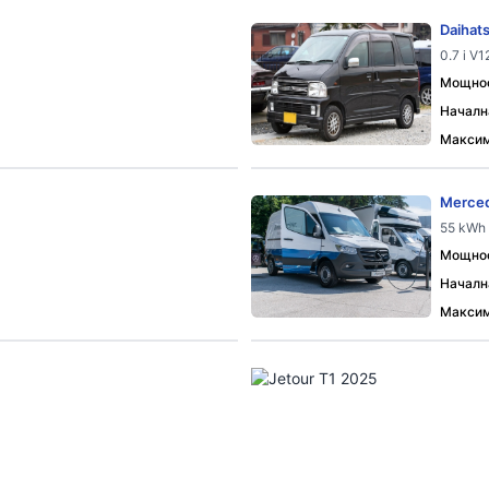
Daihats
0.7 i V1
Мощност
Началн
Максим
Merced
55 kWh 
Мощност
Началн
Максим