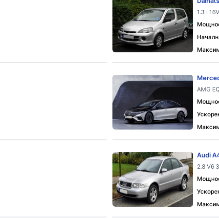
Daihat
1.3 i 1
Мощност
Началн
Максим
Merce
AMG EQ
Мощност
Ускорен
Максим
Audi A
2.8 V6 
Мощност
Ускорен
Максим