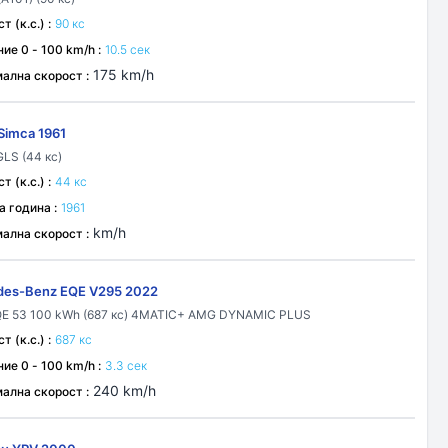
 (к.с.) :
90 кс
ие 0 - 100 km/h :
10.5 сек
175 km/h
ална скорост :
 Simca 1961
GLS (44 кс)
 (к.с.) :
44 кс
а година :
1961
km/h
ална скорост :
des-Benz EQE V295 2022
E 53 100 kWh (687 кс) 4MATIC+ AMG DYNAMIC PLUS
 (к.с.) :
687 кс
ие 0 - 100 km/h :
3.3 сек
240 km/h
ална скорост :