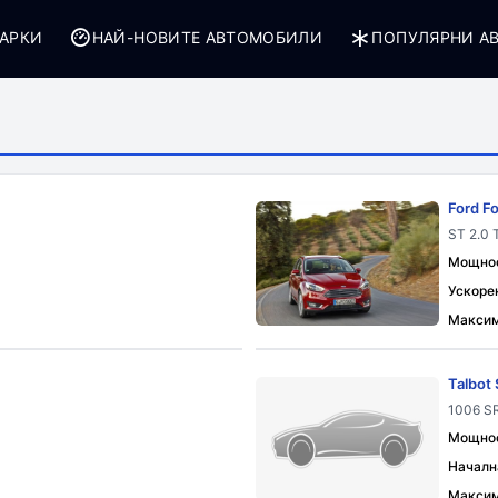
АРКИ
НАЙ-НОВИТЕ АВТОМОБИЛИ
ПОПУЛЯРНИ А
Ford F
ST 2.0 
Мощност
Ускорен
Максим
Talbot
1006 SR
Мощност
Началн
Максим