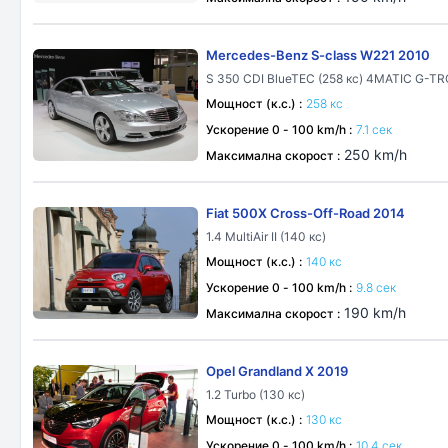
Mercedes-Benz S-class W221 2010
S 350 CDI BlueTEC (258 кс) 4MATIC G-T
Мощност (к.с.) :
258 кс
Ускорение 0 - 100 km/h :
7.1 сек
250 km/h
Максимална скорост :
Fiat 500X Cross-Off-Road 2014
1.4 MultiAir II (140 кс)
Мощност (к.с.) :
140 кс
Ускорение 0 - 100 km/h :
9.8 сек
190 km/h
Максимална скорост :
Opel Grandland X 2019
1.2 Turbo (130 кс)
Мощност (к.с.) :
130 кс
Ускорение 0 - 100 km/h :
10.4 сек