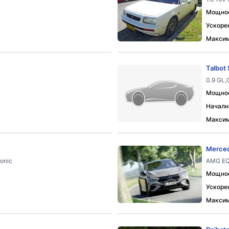
Мощност
Ускорен
Максим
Talbot
0.9 GL,
Мощност
Началн
Максим
Merce
ronic
AMG EQ
Мощност
Ускорен
Максим