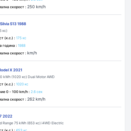
250 km/h
ална скорост :
Silvia S13 1988
5 кс)
 (к.с.) :
175 кс
а година :
1988
km/h
ална скорост :
Model X 2021
00 kWh (1020 кс) Dual Motor AWD
 (к.с.) :
1020 кс
ие 0 - 100 km/h :
2.6 сек
262 km/h
ална скорост :
7 2022
d Range 75 kWh (653 кс) i4WD Electric
 (к.с.) :
653 кс