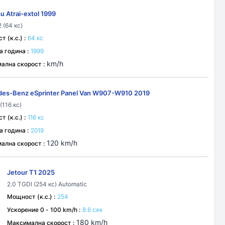
u Atrai-extol 1999
2 (64 кс)
 (к.с.) :
64 кс
а година :
1999
km/h
ална скорост :
es-Benz eSprinter Panel Van W907-W910 2019
(116 кс)
 (к.с.) :
116 кс
а година :
2019
120 km/h
ална скорост :
Jetour T1 2025
2.0 TGDI (254 кс) Automatic
Мощност (к.с.) :
254
Ускорение 0 - 100 km/h :
8.6 сек
180 km/h
Максимална скорост :