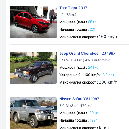
Tata Tigor 2017
1.2i (85 кс)
Мощност (к.с.) :
85 кс
Начална година :
2017
160 km/h
Максимална скорост :
Jeep Grand Cherokee I ZJ 1997
5.9i V8 (241 кс) 4WD Automatic
Мощност (к.с.) :
241 кс
Ускорение 0 - 100 km/h :
8.2 сек
200 km/h
Максимална скорост :
Nissan Safari Y61 1997
3.0 Di (3 dr) (170 кс)
Мощност (к.с.) :
170 кс
Начална година :
1997
km/h
Максимална скорост :