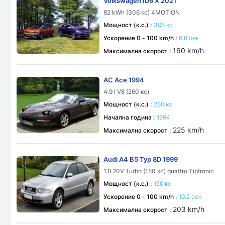
Volkswagen ID6 X 2021
82 kWh (306 кс) 4MOTION
Мощност (к.с.) :
306 кс
Ускорение 0 - 100 km/h :
6.6 сек
160 km/h
Максимална скорост :
AC Ace 1994
4.9 i V8 (260 кс)
Мощност (к.с.) :
260 кс
Начална година :
1994
225 km/h
Максимална скорост :
Audi A4 B5 Typ 8D 1999
1.8 20V Turbo (150 кс) quattro Tiptronic
Мощност (к.с.) :
150 кс
Ускорение 0 - 100 km/h :
10.2 сек
203 km/h
Максимална скорост :