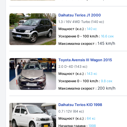
Daihatsu Terios J1 2000
1.3 i 16V 4WD Turbo (140 кс)
Мощност (к.с.) :
140 кс
Ускорение 0 - 100 km/h :
16.6 сек
145 km/h
Максимална скорост :
Toyota Avensis III Wagon 2015
2.0 D-4D (143 кс)
Мощност (к.с.) :
143 кс
Ускорение 0 - 100 km/h :
9.8 сек
200 km/h
Максимална скорост :
Daihatsu Terios KID 1998
0.7 i 12V (64 кс)
Мощност (к.с.) :
64 кс
Начална година :
1998