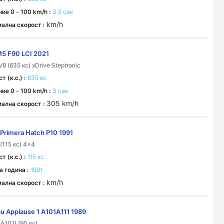
ие 0 - 100 km/h :
3.9 сек
km/h
ална скорост :
5 F90 LCI 2021
V8 (635 кс) xDrive Steptronic
 (к.с.) :
635 кс
ие 0 - 100 km/h :
3 сек
305 km/h
ална скорост :
 Primera Hatch P10 1991
 (115 кс) 4x4
 (к.с.) :
115 кс
а година :
1991
km/h
ална скорост :
su Applause 1 A101A111 1989
(A101) (90 кс)