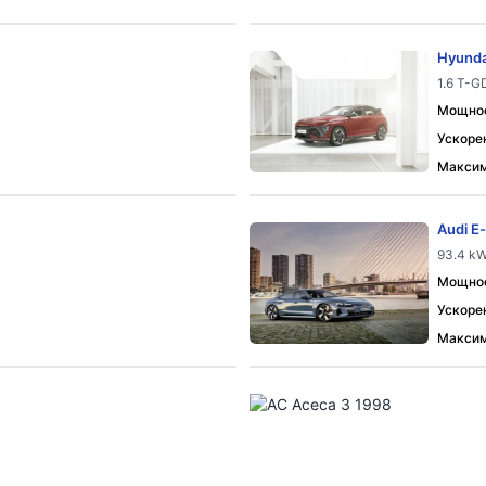
Hyunda
1.6 T-G
Мощност
Ускорен
Максим
Audi E
93.4 kW
Мощност
Ускорен
Максим