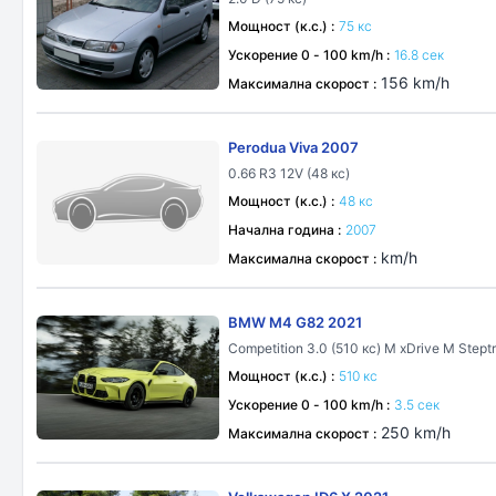
Мощност (к.с.) :
75 кс
Ускорение 0 - 100 km/h :
16.8 сек
156 km/h
Максимална скорост :
Perodua Viva 2007
0.66 R3 12V (48 кс)
Мощност (к.с.) :
48 кс
Начална година :
2007
km/h
Максимална скорост :
BMW M4 G82 2021
Competition 3.0 (510 кс) M xDrive M Stept
Мощност (к.с.) :
510 кс
Ускорение 0 - 100 km/h :
3.5 сек
250 km/h
Максимална скорост :