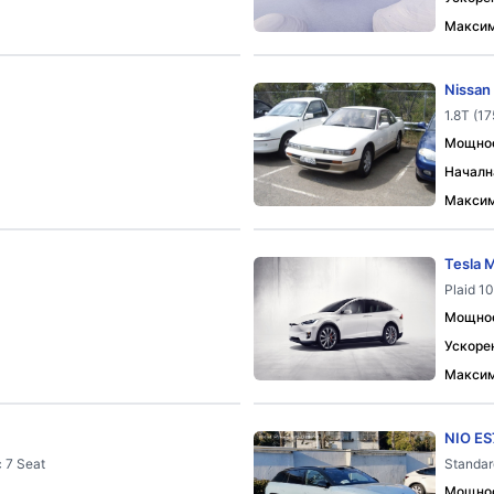
Максим
Nissan 
1.8T (17
Мощност
Началн
Максим
Tesla 
Plaid 1
Мощност
Ускорен
Максим
NIO ES
 7 Seat
Standar
Мощност