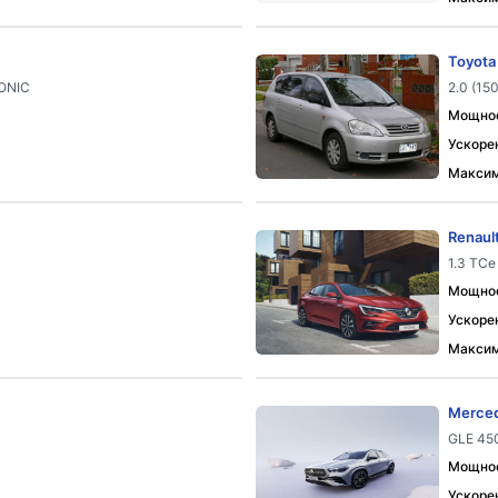
Toyota
RONIC
2.0 (150
Мощност
Ускорен
Максим
Renaul
1.3 TCe
Мощност
Ускорен
Максим
Merced
GLE 45
Мощност
Ускорен