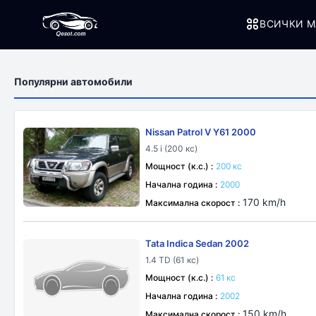
ВСИЧКИ М
Популярни автомобили
Nissan Patrol V Y61 2000
4.5 i (200 кс)
Мощност (к.с.) :
200 кс
Начална година :
2000
170 km/h
Максимална скорост :
Tata Indica Sedan 2002
1.4 TD (61 кс)
Мощност (к.с.) :
61 кс
Начална година :
2002
150 km/h
Максимална скорост :