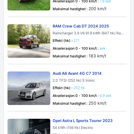
Akselerasjon 0 - 100 km/t :
7.6 sek
200 km/t
Maksimal hastighet :
RAM Crew Cab DT 2024 2025
Ramcharger 3.6 V6 91.8 kWh (647 hk) Ran
ge Extender 4x4
Effekt (hk) :
271
Akselerasjon 0 - 100 km/t :
sek
183 km/t
Maksimal hastighet :
Audi A6 Avant 4G C7 2014
2.0 TFSI (252 hk) S tronic
Effekt (hk) :
252 hk
Akselerasjon 0 - 100 km/t :
6.9 sek
250 km/t
Maksimal hastighet :
Opel Astra L Sports Tourer 2023
54 kWh (156 hk) Electric