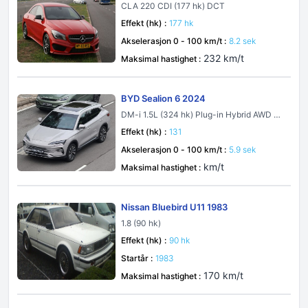
4
CLA 220 CDI (177 hk) DCT
Effekt (hk) :
177 hk
Akselerasjon 0 - 100 km/t :
8.2 sek
232 km/t
Maksimal hastighet :
BYD Sealion 6 2024
DM-i 1.5L (324 hk) Plug-in Hybrid AWD E-
CVT
Effekt (hk) :
131
Akselerasjon 0 - 100 km/t :
5.9 sek
km/t
Maksimal hastighet :
Nissan Bluebird U11 1983
1.8 (90 hk)
Effekt (hk) :
90 hk
Startår :
1983
170 km/t
Maksimal hastighet :