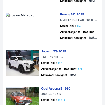
km/t
Maksimal hastighet :
Roewe M7 2025
DMH 1.5 19.7 kWh (298 hk)
Plug-in Hybrid DHT
Effekt (hk) :
112
Akselerasjon 0 - 100 km/t :
7.9 sek
185 k
Maksimal hastighet :
m/t
Jetour VT9 2025
1.5T (156 hk) DCT
Effekt (hk) :
156
Akselerasjon 0 - 100 km/t :
sek
km/t
Maksimal hastighet :
Opel Ascona B 1980
400 2.4 (144 hk)
Effekt (hk) :
144 hk