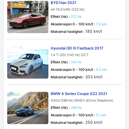
BYD Han 2021
e9 76.9 kWh (222 hk)
Effekt (hk) :
222 hk
Akselerasjon 0 - 100 km/t :
7.9 sek
185 km/t
Maksimal hastighet :
Hyundai i30 III Fastback 2017
1.4 T-GDI (140 hk) DCT
Effekt (hk) :
140 hk
Akselerasjon 0 - 100 km/t :
9.5 sek
203 km/t
Maksimal hastighet :
BMW 4 Series Coupe G22 2021
430d (286 hk) MHEV xDrive Steptronic
Effekt (hk) :
286 hk
Akselerasjon 0 - 100 km/t :
5.1 sek
250 km/t
Maksimal hastighet :