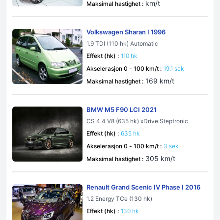
km/t
Maksimal hastighet :
Volkswagen Sharan I 1996
1.9 TDI (110 hk) Automatic
Effekt (hk) :
110 hk
Akselerasjon 0 - 100 km/t :
19.1 sek
169 km/t
Maksimal hastighet :
BMW M5 F90 LCI 2021
CS 4.4 V8 (635 hk) xDrive Steptronic
Effekt (hk) :
635 hk
Akselerasjon 0 - 100 km/t :
3 sek
305 km/t
Maksimal hastighet :
Renault Grand Scenic IV Phase I 2016
1.2 Energy TCe (130 hk)
Effekt (hk) :
130 hk