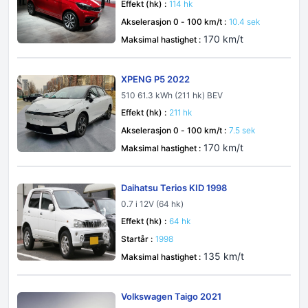
Effekt (hk) :
114 hk
Akselerasjon 0 - 100 km/t :
10.4 sek
170 km/t
Maksimal hastighet :
XPENG P5 2022
510 61.3 kWh (211 hk) BEV
Effekt (hk) :
211 hk
Akselerasjon 0 - 100 km/t :
7.5 sek
170 km/t
Maksimal hastighet :
Daihatsu Terios KID 1998
0.7 i 12V (64 hk)
Effekt (hk) :
64 hk
Startår :
1998
135 km/t
Maksimal hastighet :
Volkswagen Taigo 2021