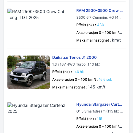
RAM 2500-3500 Crew C
ab Long II DT 2025
3500 6.7 Cummins HO (430
hk) 4x4 TorqueFlite SRW
Effekt (hk) :
430
Akselerasjon 0 - 100 km/t :
sek
km/t
Maksimal hastighet :
Daihatsu Terios J1 2000
1.3 i 16V 4WD Turbo (140 hk)
Effekt (hk) :
140 hk
Akselerasjon 0 - 100 km/t :
16.6 sek
145 km/t
Maksimal hastighet :
Hyundai Stargazer Carte
nz 2025
G1.5 Smartstream (115 hk) I
VT
Effekt (hk) :
115
Akselerasjon 0 - 100 km/t :
sek