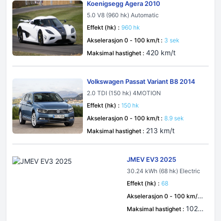
Koenigsegg Agera 2010
5.0 V8 (960 hk) Automatic
Effekt (hk) :
960 hk
Akselerasjon 0 - 100 km/t :
3 sek
420 km/t
Maksimal hastighet :
Volkswagen Passat Variant B8 2014
2.0 TDI (150 hk) 4MOTION
Effekt (hk) :
150 hk
Akselerasjon 0 - 100 km/t :
8.9 sek
213 km/t
Maksimal hastighet :
JMEV EV3 2025
30.24 kWh (68 hk) Electric
Effekt (hk) :
68
Akselerasjon 0 - 100 km/t :
sek
102 k
Maksimal hastighet :
m/t