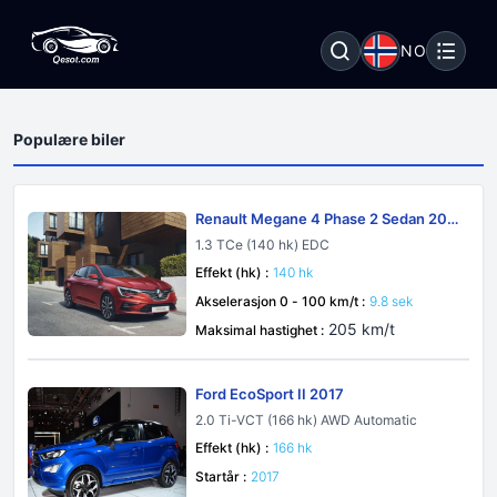
NO
Populære biler
Renault Megane 4 Phase 2 Sedan 202
1
1.3 TCe (140 hk) EDC
Effekt (hk) :
140 hk
Akselerasjon 0 - 100 km/t :
9.8 sek
205 km/t
Maksimal hastighet :
Ford EcoSport II 2017
2.0 Ti-VCT (166 hk) AWD Automatic
Effekt (hk) :
166 hk
Startår :
2017