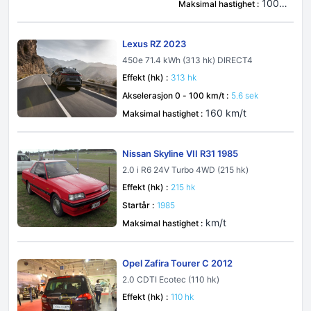
100 k
Maksimal hastighet :
m/t
Lexus RZ 2023
450e 71.4 kWh (313 hk) DIRECT4
Effekt (hk) :
313 hk
Akselerasjon 0 - 100 km/t :
5.6 sek
160 km/t
Maksimal hastighet :
Nissan Skyline VII R31 1985
2.0 i R6 24V Turbo 4WD (215 hk)
Effekt (hk) :
215 hk
Startår :
1985
km/t
Maksimal hastighet :
Opel Zafira Tourer C 2012
2.0 CDTI Ecotec (110 hk)
Effekt (hk) :
110 hk