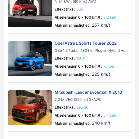
N 84 kWh (609 hk) AWD
Effekt (hk) :
609
Akselerasjon 0 - 100 km/t :
3.2 sek
257 km/t
Maksimal hastighet :
Opel Astra L Sports Tourer 2022
GSe 1.6 Turbo (180 hk) Plug-in Hybrid Aut
omatic
Effekt (hk) :
150 hk
Akselerasjon 0 - 100 km/t :
7.7 sek
225 km/t
Maksimal hastighet :
Mitsubishi Lancer Evolution X 2010
2.0 MIVEC (295 hk) S-AWC
Effekt (hk) :
295 hk
Akselerasjon 0 - 100 km/t :
5.4 sek
240 km/t
Maksimal hastighet :