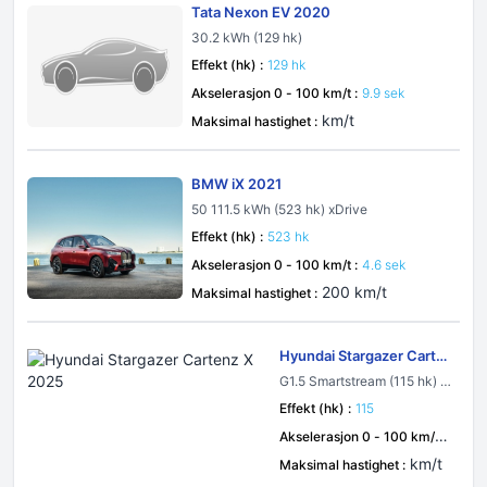
Tata Nexon EV 2020
30.2 kWh (129 hk)
Effekt (hk) :
129 hk
Akselerasjon 0 - 100 km/t :
9.9 sek
km/t
Maksimal hastighet :
BMW iX 2021
50 111.5 kWh (523 hk) xDrive
Effekt (hk) :
523 hk
Akselerasjon 0 - 100 km/t :
4.6 sek
200 km/t
Maksimal hastighet :
Hyundai Stargazer Carte
nz X 2025
G1.5 Smartstream (115 hk) I
VT
Effekt (hk) :
115
Akselerasjon 0 - 100 km/t :
sek
km/t
Maksimal hastighet :