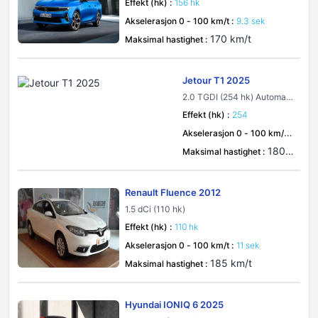
Effekt (hk) :
156 hk
Akselerasjon 0 - 100 km/t :
9.3 sek
170 km/t
Maksimal hastighet :
Jetour T1 2025
2.0 TGDI (254 hk) Automati
c
Effekt (hk) :
254
Akselerasjon 0 - 100 km/t :
8.6 sek
180 k
Maksimal hastighet :
m/t
Renault Fluence 2012
1.5 dCi (110 hk)
Effekt (hk) :
110 hk
Akselerasjon 0 - 100 km/t :
11 sek
185 km/t
Maksimal hastighet :
Hyundai IONIQ 6 2025