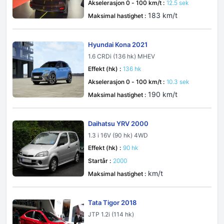
Akselerasjon 0 - 100 km/t :
12.5 sek
183 km/t
Maksimal hastighet :
Hyundai Kona 2021
1.6 CRDi (136 hk) MHEV
Effekt (hk) :
136 hk
Akselerasjon 0 - 100 km/t :
10.3 sek
190 km/t
Maksimal hastighet :
Daihatsu YRV 2000
1.3 i 16V (90 hk) 4WD
Effekt (hk) :
90 hk
Startår :
2000
km/t
Maksimal hastighet :
Tata Tigor 2018
JTP 1.2i (114 hk)