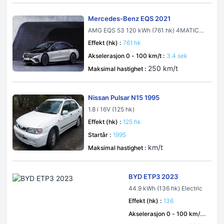
Mercedes-Benz EQS 2021
AMG EQS 53 120 kWh (761 hk) 4MATIC+
AMG DYNAMIC PLUS
Effekt (hk) :
761 hk
Akselerasjon 0 - 100 km/t :
3.4 sek
250 km/t
Maksimal hastighet :
Nissan Pulsar N15 1995
1.8 i 16V (125 hk)
Effekt (hk) :
125 hk
Startår :
1995
km/t
Maksimal hastighet :
BYD ETP3 2023
44.9 kWh (136 hk) Electric
Effekt (hk) :
136
Akselerasjon 0 - 100 km/t :
sek