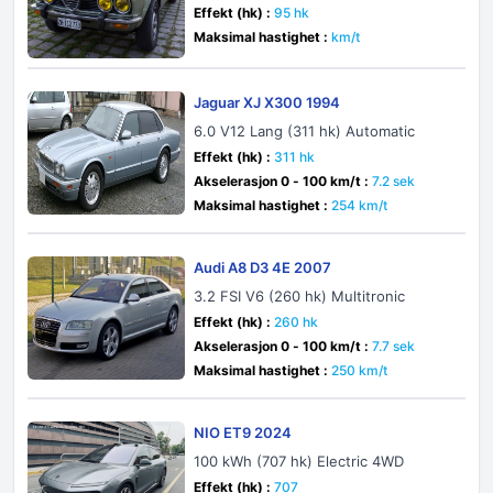
Effekt (hk) :
95 hk
Maksimal hastighet :
km/t
Jaguar XJ X300 1994
6.0 V12 Lang (311 hk) Automatic
Effekt (hk) :
311 hk
Akselerasjon 0 - 100 km/t :
7.2 sek
Maksimal hastighet :
254 km/t
Audi A8 D3 4E 2007
3.2 FSI V6 (260 hk) Multitronic
Effekt (hk) :
260 hk
Akselerasjon 0 - 100 km/t :
7.7 sek
Maksimal hastighet :
250 km/t
NIO ET9 2024
100 kWh (707 hk) Electric 4WD
Effekt (hk) :
707