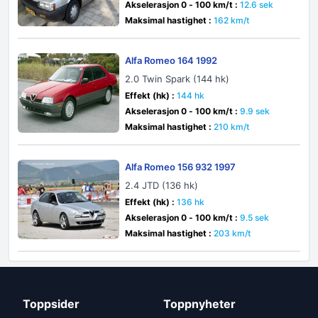
Akselerasjon 0 - 100 km/t :
12.6 sek
Maksimal hastighet :
162 km/t
Alfa Romeo 164 1992
2.0 Twin Spark (144 hk)
Effekt (hk) :
144 hk
Akselerasjon 0 - 100 km/t :
9.9 sek
Maksimal hastighet :
210 km/t
Alfa Romeo 156 932 1997
2.4 JTD (136 hk)
Effekt (hk) :
136 hk
Akselerasjon 0 - 100 km/t :
9.5 sek
Maksimal hastighet :
203 km/t
Toppsider
Toppnyheter