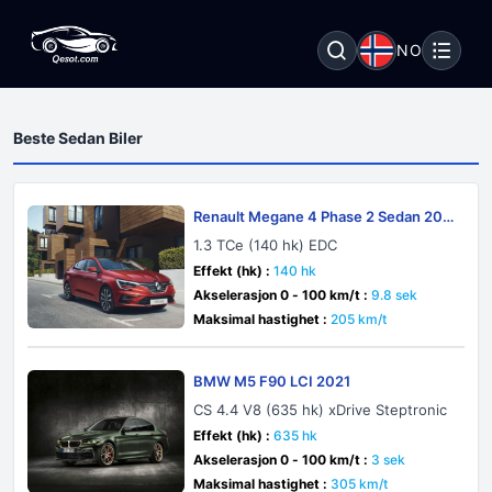
NO
Beste Sedan Biler
Renault Megane 4 Phase 2 Sedan 202
1
1.3 TCe (140 hk) EDC
Effekt (hk) :
140 hk
Akselerasjon 0 - 100 km/t :
9.8 sek
Maksimal hastighet :
205 km/t
BMW M5 F90 LCI 2021
CS 4.4 V8 (635 hk) xDrive Steptronic
Effekt (hk) :
635 hk
Akselerasjon 0 - 100 km/t :
3 sek
Maksimal hastighet :
305 km/t