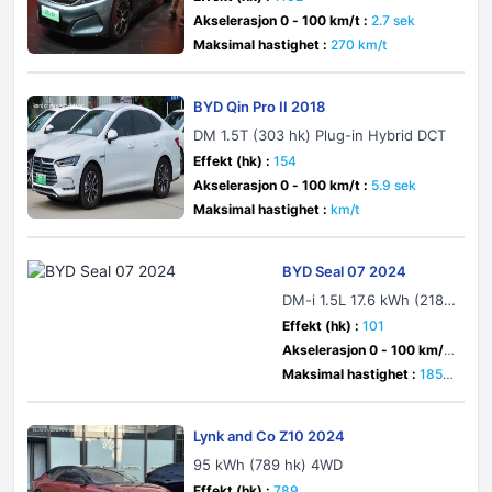
Akselerasjon 0 - 100 km/t :
2.7 sek
Maksimal hastighet :
270 km/t
BYD Qin Pro II 2018
DM 1.5T (303 hk) Plug-in Hybrid DCT
Effekt (hk) :
154
Akselerasjon 0 - 100 km/t :
5.9 sek
Maksimal hastighet :
km/t
BYD Seal 07 2024
DM-i 1.5L 17.6 kWh (218
hk) Plug-in Hybrid E-CVT
Effekt (hk) :
101
Akselerasjon 0 - 100 km/t
:
8 sek
Maksimal hastighet :
185 k
m/t
Lynk and Co Z10 2024
95 kWh (789 hk) 4WD
Effekt (hk) :
789