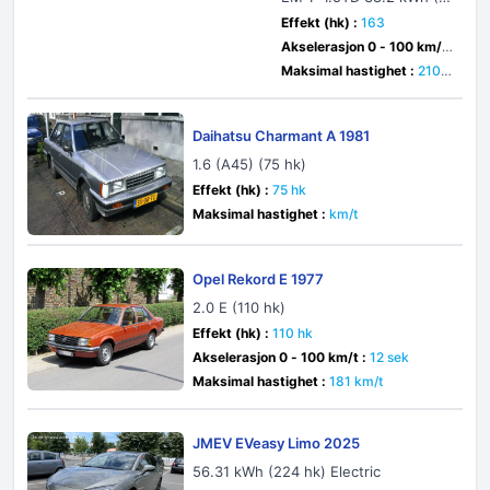
30 hk) Plug-in Hybrid 4W
Effekt (hk) :
163
D DHT Evo
Akselerasjon 0 - 100 km/t
:
5.1 sek
Maksimal hastighet :
210 k
m/t
Daihatsu Charmant A 1981
1.6 (A45) (75 hk)
Effekt (hk) :
75 hk
Maksimal hastighet :
km/t
Opel Rekord E 1977
2.0 E (110 hk)
Effekt (hk) :
110 hk
Akselerasjon 0 - 100 km/t :
12 sek
Maksimal hastighet :
181 km/t
JMEV EVeasy Limo 2025
56.31 kWh (224 hk) Electric