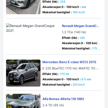
Effekt (hk) :
224
Akselerasjon 0 - 100 km/t :
sek
Maksimal hastighet :
160 km/t
Renault Megan GrandCo
upe 2021
1.3 TCe (140 hk)
Effekt (hk) :
140
Akselerasjon 0 - 100 km/t
:
9.6 sek
Maksimal hastighet :
175 k
m/t
Mercedes-Benz E-class W212 2015
E 220 BlueTEC (170 hk) 4MATIC 7G-T
RONIC PLUS
Effekt (hk) :
170 hk
Akselerasjon 0 - 100 km/t :
8.5 sek
Maksimal hastighet :
222 km/t
Alfa Romeo Alfetta 116 1983
2.4 TD (95 hk)