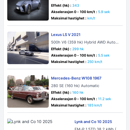
Effekt (hk) :
343
Akselerasjon 0 - 100 km/t :
5.9 sek
Maksimal hastighet :
km/t
Lexus LS V 2021
500h V6 (359 hk) Hybrid AWD Autom
atic
Effekt (hk) :
299 hk
Akselerasjon 0 - 100 km/t :
5.5 sek
Maksimal hastighet :
250 km/t
Mercedes-Benz W108 1967
280 SE (160 hk) Automatic
Effekt (hk) :
160 hk
Akselerasjon 0 - 100 km/t :
11.2 sek
Maksimal hastighet :
185 km/t
Lynk and Co 10 2025
EM-P 1.5TD 38.2 kWh (5