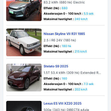
83.2 kWh (680 hk) Electric
Effekt (hk) :
680
Akselerasjon 0 - 100 km/t :
5.5 sek
Maksimal hastighet :
240 km/t
Nissan Skyline VII R31 1985
2.5 i R6 24V (180 hk)
Effekt (hk) :
180 hk
Maksimal hastighet :
215 km/t
Stelato S9 2025
1.5T 53.4 kWh (309 hk) Extended Ran
ge Hybrid
Effekt (hk) :
160
Akselerasjon 0 - 100 km/t :
7.3 sek
Maksimal hastighet :
202 km/t
Lexus ES VIII XZ20 2025
500e (343 hk) DIRECT4 eAxle