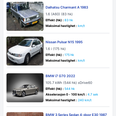
Daihatsu Charmant A 1983
1.6 (A60) (83 hk)
Effekt (hk) :
83 hk
Maksimal hastighet :
km/t
Nissan Pulsar N15 1995
1.6 i (175 hk)
Effekt (hk) :
175 hk
Maksimal hastighet :
km/t
BMW i7 G70 2022
105.7 kWh (544 hk) xDrive60
Effekt (hk) :
544 hk
Akselerasjon 0 - 100 km/t :
4.7 sek
Maksimal hastighet :
240 km/t
BMW 3 Series Sedan 4-door E30 1987