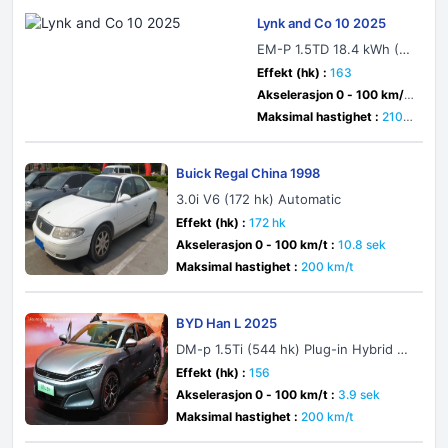
Lynk and Co 10 2025
EM-P 1.5TD 18.4 kWh (53
0 hk) Plug-in Hybrid 4WD
Effekt (hk) :
163
DHT Evo
Akselerasjon 0 - 100 km/t
:
5.9 sek
Maksimal hastighet :
210 k
m/t
Buick Regal China 1998
3.0i V6 (172 hk) Automatic
Effekt (hk) :
172 hk
Akselerasjon 0 - 100 km/t :
10.8 sek
Maksimal hastighet :
200 km/t
BYD Han L 2025
DM-p 1.5Ti (544 hk) Plug-in Hybrid 4
WD E-CVT
Effekt (hk) :
156
Akselerasjon 0 - 100 km/t :
3.9 sek
Maksimal hastighet :
200 km/t