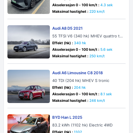
Akselerasjon 0 - 100 km/t :
4.3 sek
Maksimal hastighet :
220 km/t
Audi A8 D5 2021
55 TFSI V6 (340 hk) MHEV quattro tip
tronic
Effekt (hk) :
340 hk
Akselerasjon 0 - 100 km/t :
5.6 sek
Maksimal hastighet :
250 km/t
Audi A6 Limousine C8 2018
40 TDI (204 hk) MHEV S tronic
Effekt (hk) :
204 hk
Akselerasjon 0 - 100 km/t :
8.1 sek
Maksimal hastighet :
246 km/t
BYD Han L 2025
83.2 kWh (1102 hk) Electric 4WD
Effekt (hk) :
1102