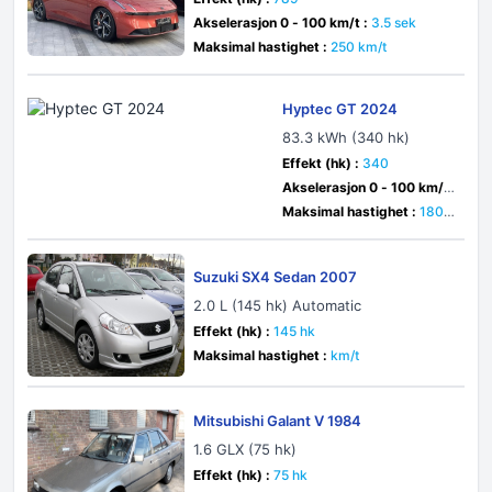
Akselerasjon 0 - 100 km/t :
3.5 sek
Maksimal hastighet :
250 km/t
Hyptec GT 2024
83.3 kWh (340 hk)
Effekt (hk) :
340
Akselerasjon 0 - 100 km/t
:
4.9 sek
Maksimal hastighet :
180 k
m/t
Suzuki SX4 Sedan 2007
2.0 L (145 hk) Automatic
Effekt (hk) :
145 hk
Maksimal hastighet :
km/t
Mitsubishi Galant V 1984
1.6 GLX (75 hk)
Effekt (hk) :
75 hk