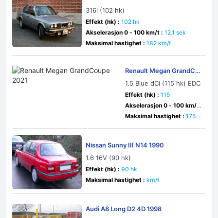
316i (102 hk)
Effekt (hk) :
102 hk
Akselerasjon 0 - 100 km/t :
12.1 sek
Maksimal hastighet :
182 km/t
Renault Megan GrandCo
upe 2021
1.5 Blue dCi (115 hk) EDC
Effekt (hk) :
115
Akselerasjon 0 - 100 km/t
:
11.2 sek
Maksimal hastighet :
175 k
m/t
Nissan Sunny III N14 1990
1.6 16V (90 hk)
Effekt (hk) :
90 hk
Maksimal hastighet :
km/t
Audi A8 Long D2 4D 1998