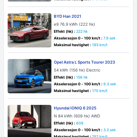
BYD Han 2021
e9 76.9 kWh (222 hk)
Effekt (hk) :
222 hk
Akselerasjon 0 - 100 km/t :
7.9 sek
Maksimal hastighet :
185 km/t
Opel Astra L Sports Tourer 2023
54 kWh (156 hk) Electric
Effekt (hk) :
156 hk
Akselerasjon 0 - 100 km/t :
9.3 sek
Maksimal hastighet :
170 km/t
Hyundai IONIQ 6 2025
N 84 kWh (609 hk) AWD
Effekt (hk) :
609
Akselerasjon 0 - 100 km/t :
3.2 sek
Maksimal hastighet :
257 km/t