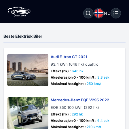
NO
Beste Elektrisk Biler
Audi E-tron GT 2021
93.4 kWh (646 hk) quattro
Effekt (hk) :
646 hk
Akselerasjon 0 - 100 km/t :
3.3 sek
Maksimal hastighet :
250 km/t
Mercedes-Benz EQE V295 2022
EQE 350 100 kWh (292 hk)
Effekt (hk) :
292 hk
Akselerasjon 0 - 100 km/t :
6.4 sek
Maksimal hastighet :
210 km/t