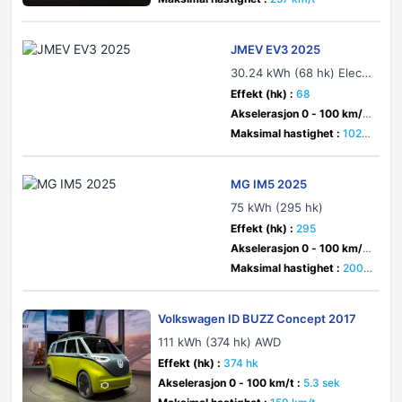
JMEV EV3 2025
30.24 kWh (68 hk) Electr
ic
Effekt (hk) :
68
Akselerasjon 0 - 100 km/t
:
sek
Maksimal hastighet :
102 k
m/t
MG IM5 2025
75 kWh (295 hk)
Effekt (hk) :
295
Akselerasjon 0 - 100 km/t
:
6.8 sek
Maksimal hastighet :
200 k
m/t
Volkswagen ID BUZZ Concept 2017
111 kWh (374 hk) AWD
Effekt (hk) :
374 hk
Akselerasjon 0 - 100 km/t :
5.3 sek