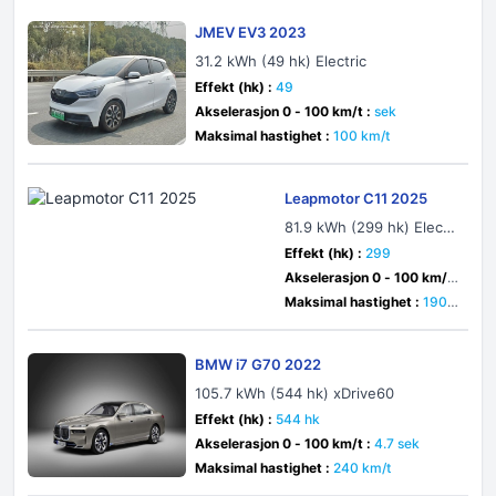
JMEV EV3 2023
31.2 kWh (49 hk) Electric
Effekt (hk) :
49
Akselerasjon 0 - 100 km/t :
sek
Maksimal hastighet :
100 km/t
Leapmotor C11 2025
81.9 kWh (299 hk) Electri
c
Effekt (hk) :
299
Akselerasjon 0 - 100 km/t
:
6.1 sek
Maksimal hastighet :
190 k
m/t
BMW i7 G70 2022
105.7 kWh (544 hk) xDrive60
Effekt (hk) :
544 hk
Akselerasjon 0 - 100 km/t :
4.7 sek
Maksimal hastighet :
240 km/t