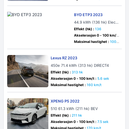
BYD ETP3 2023
44.9 kWh (136 hk) Electri
c
Effekt (hk) :
136
Akselerasjon 0 - 100 km/t
:
sek
Maksimal hastighet :
100 k
m/t
Lexus RZ 2023
450e 71.4 kWh (313 hk) DIRECT4
Effekt (hk) :
313 hk
Akselerasjon 0 - 100 km/t :
5.6 sek
Maksimal hastighet :
160 km/t
XPENG P5 2022
510 61.3 kWh (211 hk) BEV
Effekt (hk) :
211 hk
Akselerasjon 0 - 100 km/t :
7.5 sek
Maksimal hastighet :
170 km/t