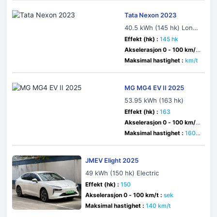
Tata Nexon 2023
40.5 kWh (145 hk) Long
Range
Effekt (hk) :
145 hk
Akselerasjon 0 - 100 km/t
:
8.9 sek
Maksimal hastighet :
km/t
MG MG4 EV II 2025
53.95 kWh (163 hk)
Effekt (hk) :
163
Akselerasjon 0 - 100 km/t
:
sek
Maksimal hastighet :
160 k
m/t
JMEV Elight 2025
49 kWh (150 hk) Electric
Effekt (hk) :
150
Akselerasjon 0 - 100 km/t :
sek
Maksimal hastighet :
140 km/t