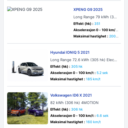
XPENG G9 2025
Long Range 79 kWh (351
hk) Electric
Effekt (hk) :
351
Akselerasjon 0 - 100 km/t
:
6.6 sek
Maksimal hastighet :
200 k
m/t
Hyundai IONIQ 5 2021
Long Range 72.6 kWh (305 hk) Electri
c AWD
Effekt (hk) :
305 hk
Akselerasjon 0 - 100 km/t :
5.2 sek
Maksimal hastighet :
185 km/t
Volkswagen ID6 X 2021
82 kWh (306 hk) 4MOTION
Effekt (hk) :
306 hk
Akselerasjon 0 - 100 km/t :
6.6 sek
Maksimal hastighet :
160 km/t