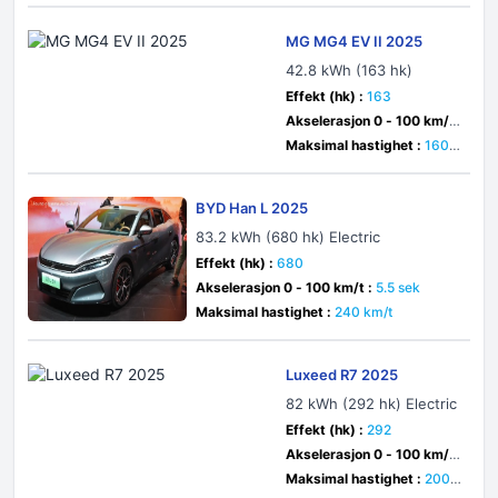
MG MG4 EV II 2025
42.8 kWh (163 hk)
Effekt (hk) :
163
Akselerasjon 0 - 100 km/t
:
sek
Maksimal hastighet :
160 k
m/t
BYD Han L 2025
83.2 kWh (680 hk) Electric
Effekt (hk) :
680
Akselerasjon 0 - 100 km/t :
5.5 sek
Maksimal hastighet :
240 km/t
Luxeed R7 2025
82 kWh (292 hk) Electric
Effekt (hk) :
292
Akselerasjon 0 - 100 km/t
:
5.9 sek
Maksimal hastighet :
200 k
m/t