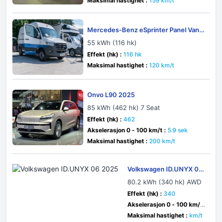
Maksimal hastighet :
159 km/t
Mercedes-Benz eSprinter Panel Van
W907-W910 2019
55 kWh (116 hk)
Effekt (hk) :
116 hk
Maksimal hastighet :
120 km/t
Onvo L90 2025
85 kWh (462 hk) 7 Seat
Effekt (hk) :
462
Akselerasjon 0 - 100 km/t :
5.9 sek
Maksimal hastighet :
200 km/t
Volkswagen ID.UNYX 06
2025
80.2 kWh (340 hk) AWD
Effekt (hk) :
340
Akselerasjon 0 - 100 km/t
:
5.6 sek
Maksimal hastighet :
km/t