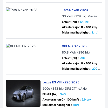
Tata Nexon 2023
30 kWh (129 hk) Medium
Range
Effekt (hk) :
129 hk
Akselerasjon 0 - 100 km/t
:
9.2 sek
Maksimal hastighet :
km/t
XPENG G7 2025
80.8 kWh (296 hk)
Effekt (hk) :
296
Akselerasjon 0 - 100 km/t
:
6.5 sek
Maksimal hastighet :
202 k
m/t
Lexus ES VIII XZ20 2025
500e (343 hk) DIRECT4 eAxle
Effekt (hk) :
343
Akselerasjon 0 - 100 km/t :
5.9 sek
Maksimal hastighet :
km/t