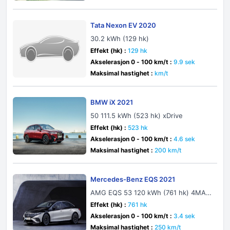
Tata Nexon EV 2020
30.2 kWh (129 hk)
Effekt (hk) :
129 hk
Akselerasjon 0 - 100 km/t :
9.9 sek
Maksimal hastighet :
km/t
BMW iX 2021
50 111.5 kWh (523 hk) xDrive
Effekt (hk) :
523 hk
Akselerasjon 0 - 100 km/t :
4.6 sek
Maksimal hastighet :
200 km/t
Mercedes-Benz EQS 2021
AMG EQS 53 120 kWh (761 hk) 4MATI
C+ AMG DYNAMIC PLUS
Effekt (hk) :
761 hk
Akselerasjon 0 - 100 km/t :
3.4 sek
Maksimal hastighet :
250 km/t