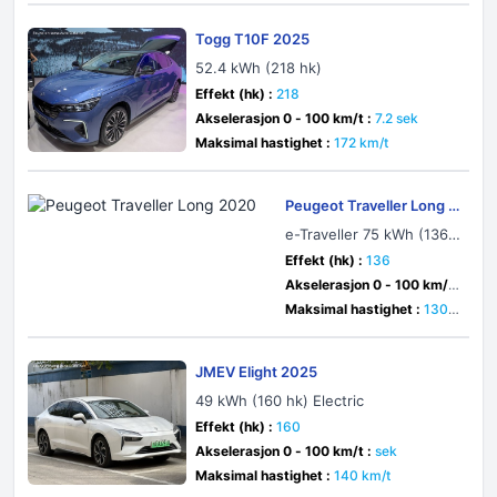
Togg T10F 2025
52.4 kWh (218 hk)
Effekt (hk) :
218
Akselerasjon 0 - 100 km/t :
7.2 sek
Maksimal hastighet :
172 km/t
Peugeot Traveller Long 2
020
e-Traveller 75 kWh (136
hk)
Effekt (hk) :
136
Akselerasjon 0 - 100 km/t
:
14.3 sek
Maksimal hastighet :
130 k
m/t
JMEV Elight 2025
49 kWh (160 hk) Electric
Effekt (hk) :
160
Akselerasjon 0 - 100 km/t :
sek
Maksimal hastighet :
140 km/t