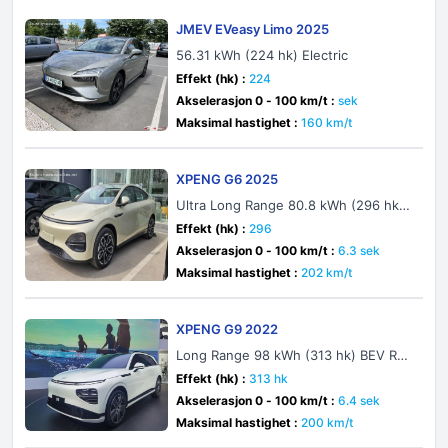
JMEV EVeasy Limo 2025
56.31 kWh (224 hk) Electric
Effekt (hk) :
224
Akselerasjon 0 - 100 km/t :
sek
Maksimal hastighet :
160 km/t
XPENG G6 2025
Ultra Long Range 80.8 kWh (296 hk)
Electric
Effekt (hk) :
296
Akselerasjon 0 - 100 km/t :
6.3 sek
Maksimal hastighet :
202 km/t
XPENG G9 2022
Long Range 98 kWh (313 hk) BEV RW
D
Effekt (hk) :
313 hk
Akselerasjon 0 - 100 km/t :
6.4 sek
Maksimal hastighet :
200 km/t