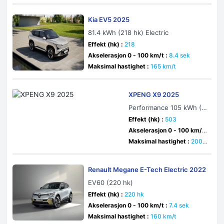
Kia EV5 2025
81.4 kWh (218 hk) Electric
Effekt (hk) :
218
Akselerasjon 0 - 100 km/t :
8.4 sek
Maksimal hastighet :
165 km/t
XPENG X9 2025
Performance 105 kWh (5
03 hk) Electric 4WD
Effekt (hk) :
503
Akselerasjon 0 - 100 km/t
:
5.7 sek
Maksimal hastighet :
200 k
m/t
Renault Megane E-Tech Electric 2022
EV60 (220 hk)
Effekt (hk) :
220 hk
Akselerasjon 0 - 100 km/t :
7.4 sek
Maksimal hastighet :
160 km/t