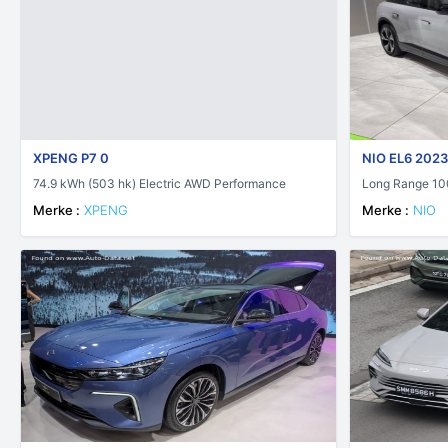
XPENG P7 0
NIO EL6 2023
74.9 kWh (503 hk) Electric AWD Performance
Long Range 10
Merke :
XPENG
Merke :
NIO