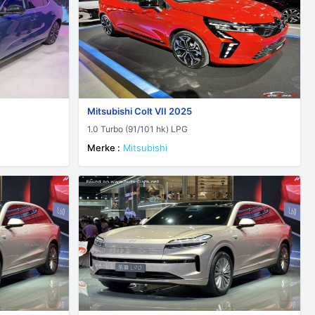
Mitsubishi Colt VII 2025
1.0 Turbo (91/101 hk) LPG
Merke :
Mitsubishi