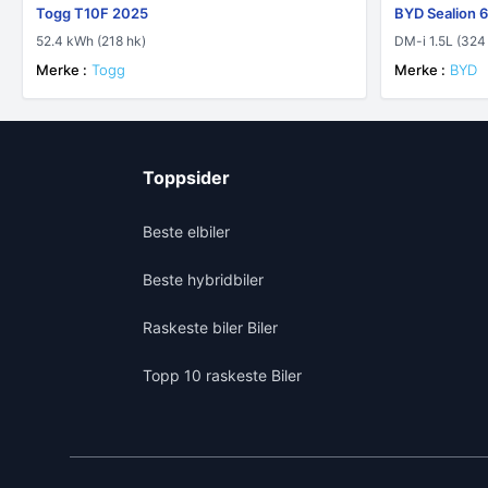
Togg T10F 2025
BYD Sealion 
52.4 kWh (218 hk)
DM-i 1.5L (324
Merke :
Togg
Merke :
BYD
Toppsider
Beste elbiler
Beste hybridbiler
Raskeste biler Biler
Topp 10 raskeste Biler