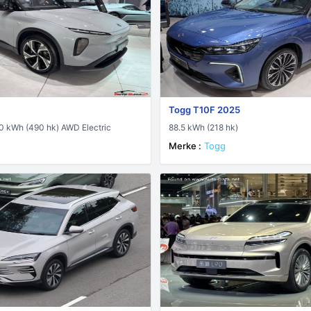
Togg T10F 2025
0 kWh (490 hk) AWD Electric
88.5 kWh (218 hk)
Merke :
Togg