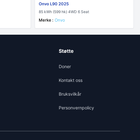
Onvo L90 2025
85 kWh (599 hk) 4WD 6 Seat
Merke :
Onvo
Støtte
Doner
Kontakt oss
Bruksvilkår
Personvernpolicy