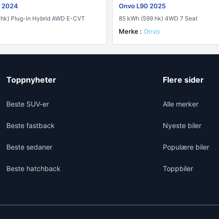
6 2024
Onvo L90 2025
 hk) Plug-in Hybrid AWD E-CVT
85 kWh (599 hk) 4WD 7 Seat
Merke :
Onvo
Toppnyheter
Flere sider
Beste SUV-er
Alle merker
Beste fastback
Nyeste biler
Beste sedaner
Populære biler
Beste hatchback
Toppbiler