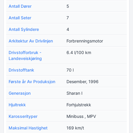
Antall Dører
5
Antall Seter
7
Antall Sylindere
4
Arkitektur Av Drivlinjen
Forbrenningsmotor
Drivstofforbruk -
6.4 l/100 km
Landeveiskjøring
Drivstofftank
70 l
Første år Av Produksjon
Desember, 1996
Generasjon
Sharan I
Hjultrekk
Forhjulstrekk
Karosserityper
Minibuss , MPV
Maksimal Hastighet
169 km/t