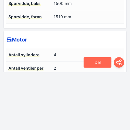
Sporvidde, baks
1500 mm
Sporvidde, foran
1510 mm
Motor
Antall sylindere
4
Del
Antall ventiler per
2
sylinder
Boring
79.5 mm
Dreiemoment
235 Hm @ 1900 omdr./min.
Drivstoffinnsprøytningssystem
Direkte innsprøytning
Kompresjons grad
19.5