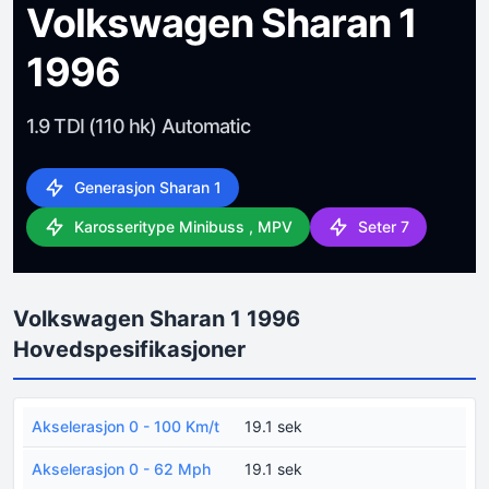
Volkswagen Sharan 1
1996
1.9 TDI (110 hk) Automatic
Generasjon Sharan 1
Karosseritype Minibuss , MPV
Seter 7
Volkswagen Sharan 1 1996
Hovedspesifikasjoner
Akselerasjon 0 - 100 Km/t
19.1 sek
Akselerasjon 0 - 62 Mph
19.1 sek