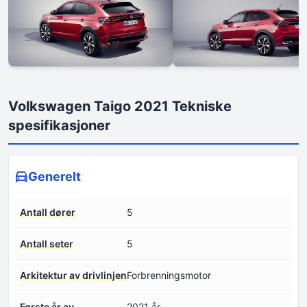
Volkswagen Taigo 2021 Tekniske
spesifikasjoner
Generelt
Antall dører
5
Antall seter
5
Arkitektur av drivlinjen
Forbrenningsmotor
Første år av
2021 år