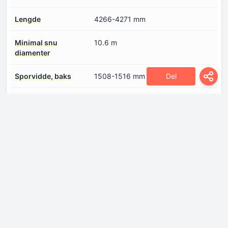
Lengde
4266-4271 mm
Minimal snu
10.6 m
diamenter
Del
Sporvidde, baks
1508-1516 mm
Sporvidde, foran
1523-1531 mm
Utgangsvinkel
16.6°
Rampe vinkel
14.5°
Motor
Antall sylindere
3