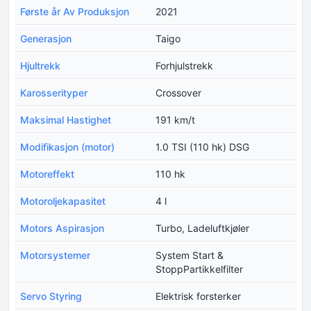
Første år Av Produksjon
2021
Generasjon
Taigo
Hjultrekk
Forhjulstrekk
Karosserityper
Crossover
Maksimal Hastighet
191 km/t
Modifikasjon (motor)
1.0 TSI (110 hk) DSG
Motoreffekt
110 hk
Motoroljekapasitet
4 l
Motors Aspirasjon
Turbo, Ladeluftkjøler
Motorsystemer
System Start &
StoppPartikkelfilter
Servo Styring
Elektrisk forsterker