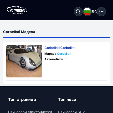
BG
Corbellati Модели
Corbellati Corbellati
Марка :
Corbellati
Автомобили :
0
Топ страници
Топ нови
Най-добри електрически
Най-добри SUV