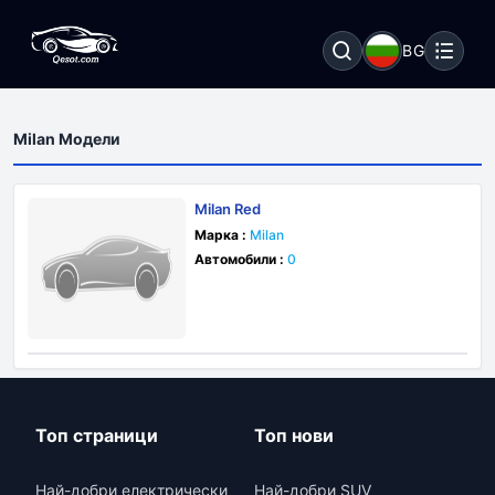
BG
Milan Модели
Milan Red
Марка :
Milan
Автомобили :
0
Топ страници
Топ нови
Най-добри електрически
Най-добри SUV