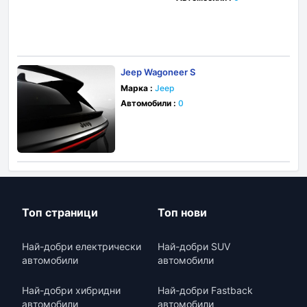
Jeep Wagoneer S
Марка :
Jeep
Автомобили :
0
Топ страници
Топ нови
Най-добри електрически
Най-добри SUV
автомобили
автомобили
Най-добри хибридни
Най-добри Fastback
автомобили
автомобили