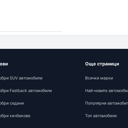
нови
Още страници
обри SUV автомобили
Всички марки
обри Fastback автомобили
Най-новите автомоби
обри седани
Популярни автомоби
обри хечбекове
Топ автомобили