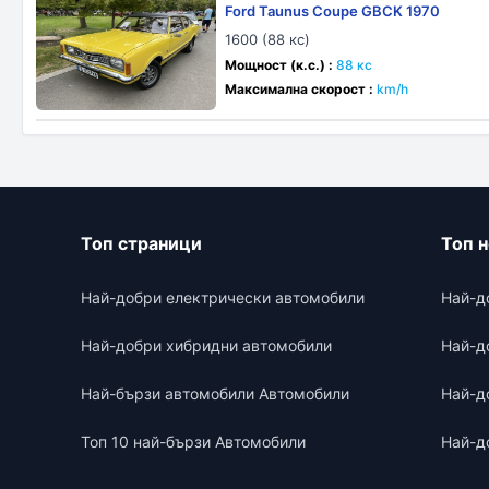
Ford Taunus Coupe GBCK 1970
1600 (88 кс)
Мощност (к.с.) :
88 кс
Максимална скорост :
km/h
Топ страници
Топ 
Най-добри електрически автомобили
Най-д
Най-добри хибридни автомобили
Най-д
Най-бързи автомобили Автомобили
Най-д
Топ 10 най-бързи Автомобили
Най-д