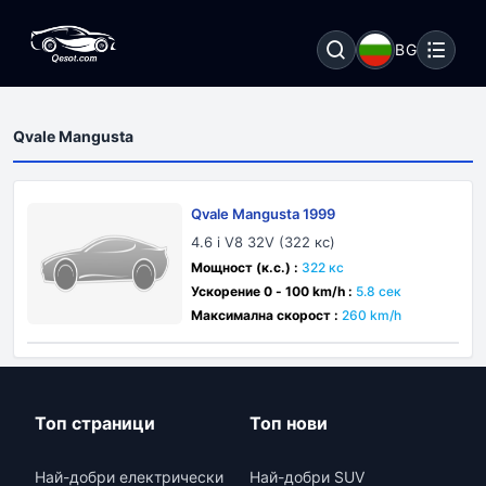
BG
Qvale Mangusta
Qvale Mangusta 1999
4.6 i V8 32V (322 кс)
Мощност (к.с.) :
322 кс
Ускорение 0 - 100 km/h :
5.8 сек
Максимална скорост :
260 km/h
Топ страници
Топ нови
Най-добри електрически
Най-добри SUV