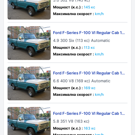
5.0 302 V8 (145 кс)
Мощност (к.с.) :
145 кс
Максимална скорост :
km/h
Ford F-Series F-100 VI Regular Cab 19
75
4.9 300 Six (113 кс) Automatic
Мощност (к.с.) :
113 кс
Максимална скорост :
km/h
Ford F-Series F-100 VI Regular Cab 19
77
6.6 400 V8 (169 кс) Automatic
Мощност (к.с.) :
169 кс
Максимална скорост :
km/h
Ford F-Series F-100 VI Regular Cab 19
77
5.8 351 V8 (163 кс)
Мощност (к.с.) :
163 кс
Максимална скорост :
km/h