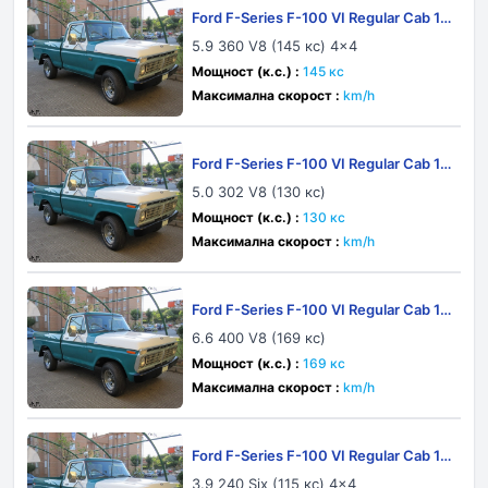
Ford F-Series F-100 VI Regular Cab 19
73
5.9 360 V8 (145 кс) 4x4
Мощност (к.с.) :
145 кс
Максимална скорост :
km/h
Ford F-Series F-100 VI Regular Cab 19
75
5.0 302 V8 (130 кс)
Мощност (к.с.) :
130 кс
Максимална скорост :
km/h
Ford F-Series F-100 VI Regular Cab 19
77
6.6 400 V8 (169 кс)
Мощност (к.с.) :
169 кс
Максимална скорост :
km/h
Ford F-Series F-100 VI Regular Cab 19
73
3.9 240 Six (115 кс) 4x4