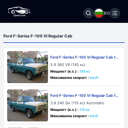
BG
Ford F-Series F-100 VI Regular Cab
Ford F-Series F-100 VI Regular Cab 19
73
5.9 360 V8 (145 кс)
Мощност (к.с.) :
145 кс
Максимална скорост :
km/h
Ford F-Series F-100 VI Regular Cab 19
73
3.9 240 Six (115 кс) Automatic
Мощност (к.с.) :
115 кс
Максимална скорост :
km/h