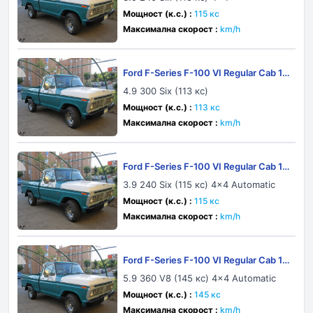
Мощност (к.с.) :
115 кс
Максимална скорост :
km/h
Ford F-Series F-100 VI Regular Cab 19
75
4.9 300 Six (113 кс)
Мощност (к.с.) :
113 кс
Максимална скорост :
km/h
Ford F-Series F-100 VI Regular Cab 19
73
3.9 240 Six (115 кс) 4x4 Automatic
Мощност (к.с.) :
115 кс
Максимална скорост :
km/h
Ford F-Series F-100 VI Regular Cab 19
73
5.9 360 V8 (145 кс) 4x4 Automatic
Мощност (к.с.) :
145 кс
Максимална скорост :
km/h