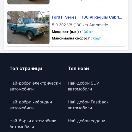
Ford F-Series F-100 VI Regular Cab 19
75
5.0 302 V8 (130 кс) Automatic
Мощност (к.с.) :
130 кс
Максимална скорост :
km/h
Топ страници
Топ нови
Най-добри електрически
Най-добри SUV
автомобили
автомобили
Най-добри хибридни
Най-добри Fastback
автомобили
автомобили
Най-бързи автомобили
Най-добри седани
Автомобили