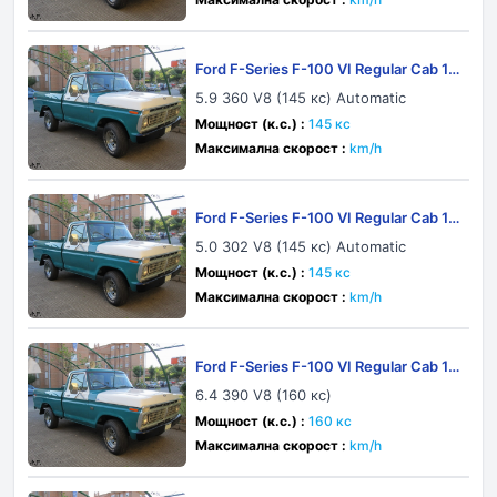
Ford F-Series F-100 VI Regular Cab 19
73
5.9 360 V8 (145 кс) Automatic
Мощност (к.с.) :
145 кс
Максимална скорост :
km/h
Ford F-Series F-100 VI Regular Cab 19
73
5.0 302 V8 (145 кс) Automatic
Мощност (к.с.) :
145 кс
Максимална скорост :
km/h
Ford F-Series F-100 VI Regular Cab 19
73
6.4 390 V8 (160 кс)
Мощност (к.с.) :
160 кс
Максимална скорост :
km/h