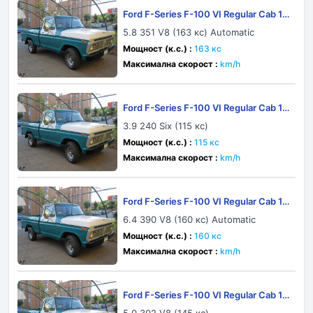
Ford F-Series F-100 VI Regular Cab 19
77
5.8 351 V8 (163 кс) Automatic
Мощност (к.с.) :
163 кс
Максимална скорост :
km/h
Ford F-Series F-100 VI Regular Cab 19
73
3.9 240 Six (115 кс)
Мощност (к.с.) :
115 кс
Максимална скорост :
km/h
Ford F-Series F-100 VI Regular Cab 19
73
6.4 390 V8 (160 кс) Automatic
Мощност (к.с.) :
160 кс
Максимална скорост :
km/h
Ford F-Series F-100 VI Regular Cab 19
73