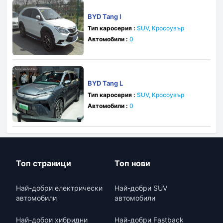
BYD Tang I
Тип каросерия :
SUV, Кросоувър
Автомобили :
0
BYD Tang L
Тип каросерия :
SUV, Кросоувър
Автомобили :
0
Топ страници
Топ нови
Най-добри електрически
Най-добри SUV
автомобили
автомобили
Най-добри хибридни
Най-добри Fastback