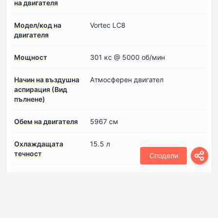
на двигателя
Модел/код на
Vortec LC8
двигателя
Мощност
301 кс @ 5000 об/мин
Начин на въздушна
Атмосферен двигател
аспирация (Вид
пълнене)
Обем на двигателя
5967 см
Охлаждащата
15.5 л
течност
Сподели
Система за
Многоточково индиректно
впръскване на гориво
впръскване (многоточков
инжекцион)
Спецификация на
Влезте, за да видите.