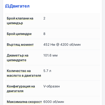
Двигател
Брой клапани на
2
цилиндър
Брой цилиндри
8
Въртящ момент
452 Нм @ 4200 об/мин
Диаметър на
101.6 мм
цилиндрите
Количество на
5.7 л
маслото в двигателя
Конфигурация на
V-образен
двигателя
Максимална скорост
6000 об/мин