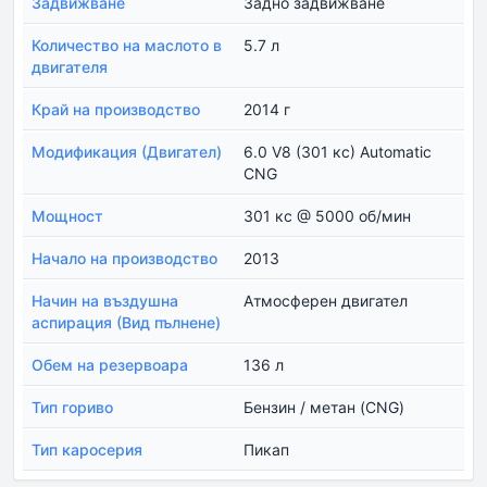
Задвижване
Задно задвижване
Количество на маслото в
5.7 л
двигателя
Край на производство
2014 г
Модификация (Двигател)
6.0 V8 (301 кс) Automatic
CNG
Мощност
301 кс @ 5000 об/мин
Начало на производство
2013
Начин на въздушна
Атмосферен двигател
аспирация (Вид пълнене)
Обем на резервоара
136 л
Тип гориво
Бензин / метан (CNG)
Тип каросерия
Пикап