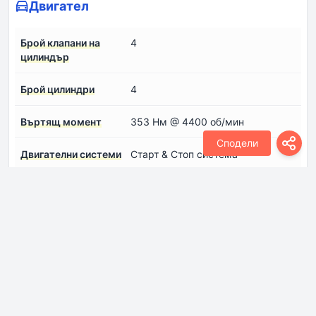
Двигател
Брой клапани на
4
цилиндър
Брой цилиндри
4
Въртящ момент
353 Нм @ 4400 об/мин
Сподели
Двигателни системи
Старт & Стоп система
Диаметър на
84 мм
цилиндрите
Конфигурация на
Редови
двигателя
Максимална скорост
6000 об/мин
на двигателя