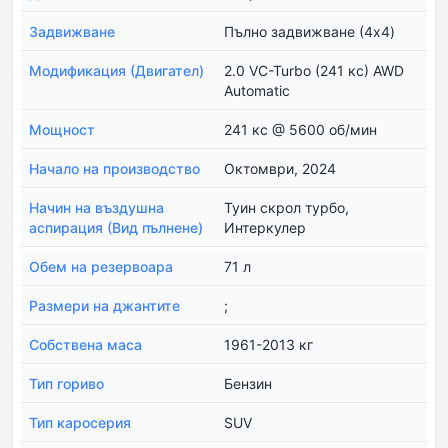
Задвижване
Пълно задвижване (4x4)
Модификация (Двигател)
2.0 VC-Turbo (241 кс) AWD
Automatic
Мощност
241 кс @ 5600 об/мин
Начало на производство
Октомври, 2024
Начин на въздушна
Туин скрол турбо,
аспирация (Вид пълнене)
Интеркулер
Обем на резервоара
71 л
Размери на джантите
;
Собствена маса
1961-2013 кг
Тип гориво
Бензин
Тип каросерия
SUV