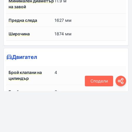
Минимален диаметър
11.9 м
на завой
Предна следа
1627 мм
Широчина
1874 мм
Двигател
Брой клапани на
4
цилиндър
Сподели
Брой цилиндри
6
Въртящ момент
440 Нм @ 2900-4500 об/мин
Диаметър на
84.5 мм
цилиндрите