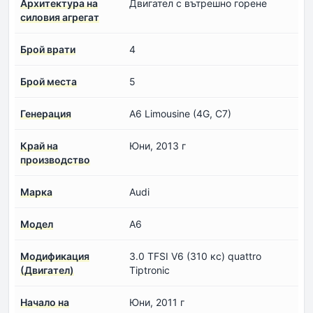
Архитектура на
Двигател с вътрешно горене
силовия агрегат
Брой врати
4
Брой места
5
Генерация
A6 Limousine (4G, C7)
Край на
Юни, 2013 г
производство
Марка
Audi
Модел
A6
Модификация
3.0 TFSI V6 (310 кс) quattro
(Двигател)
Tiptronic
Начало на
Юни, 2011 г