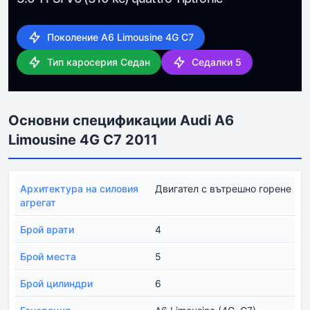
Поколение A6 Limousine 4G C7
Тип каросерия Седан
Седалки 5
Основни спецификации Audi A6
Limousine 4G C7 2011
Архитектура на силовия
Двигател с вътрешно горене
агрегат
Брой врати
4
Брой места
5
Брой цилиндри
6