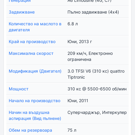
Генерация
A6 Limousine (4G, C7)
Задвижване
Пълно задвижване (4x4)
Количество на маслото в
6.8 л
двигателя
Край на производство
Юни, 2013 г
Максимална скорост
209 км/ч, Електронно
ограничена
Модификация (Двигател)
3.0 TFSI V6 (310 кс) quattro
Tiptronic
Мощност
310 кс @ 5500-6500 об/мин
Начало на производство
Юни, 2011
Начин на въздушна
Суперчарджър, Интеркулер
аспирация (Вид пълнене)
Обем на резервоара
75 л