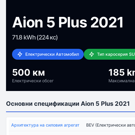
Aion 5 Plus 2021
71.8 kWh (224 кс)
Електрически Автомобил
Тип каросерия S
500 км
185 k
Електрически обсег
Максимална
Основни спецификации Aion 5 Plus 2021
Архитектура на силовия агрегат
BEV (Електрически авт