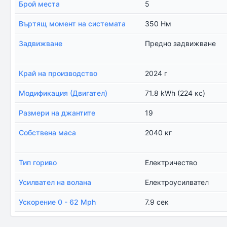
Брой места
5
Въртящ момент на системата
350 Нм
Задвижване
Предно задвижване
Край на производство
2024 г
Модификация (Двигател)
71.8 kWh (224 кс)
Размери на джантите
19
Собствена маса
2040 кг
Тип гориво
Електричество
Усилвател на волана
Електроусилвател
Ускорение 0 - 62 Mph
7.9 сек