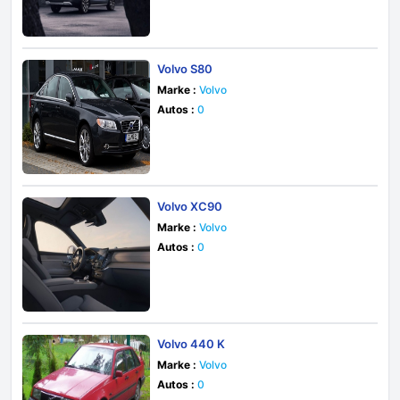
Volvo S80
Marke :
Volvo
Autos :
0
Volvo XC90
Marke :
Volvo
Autos :
0
Volvo 440 K
Marke :
Volvo
Autos :
0