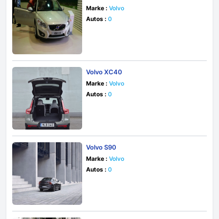
Marke :
Volvo
Autos :
0
Volvo XC40
Marke :
Volvo
Autos :
0
Volvo S90
Marke :
Volvo
Autos :
0