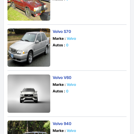
Volvo S70
Marke :
Volvo
Autos :
0
Volvo V60
Marke :
Volvo
Autos :
0
Volvo 940
Marke :
Volvo