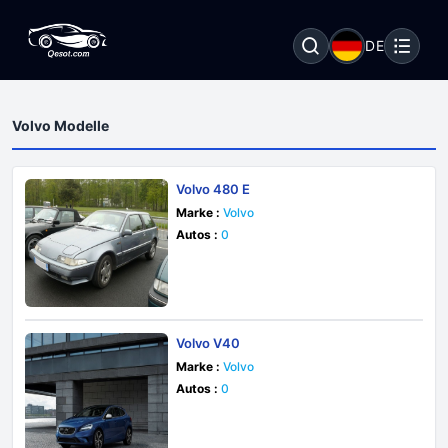
DE
Volvo Modelle
Volvo 480 E
Marke :
Volvo
Autos :
0
Volvo V40
Marke :
Volvo
Autos :
0