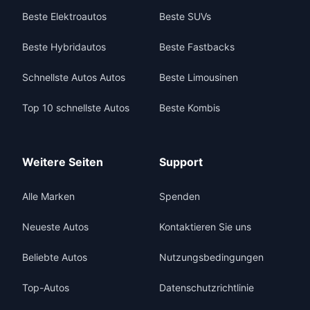
Beste Elektroautos
Beste SUVs
Beste Hybridautos
Beste Fastbacks
Schnellste Autos Autos
Beste Limousinen
Top 10 schnellste Autos
Beste Kombis
Weitere Seiten
Support
Alle Marken
Spenden
Neueste Autos
Kontaktieren Sie uns
Beliebte Autos
Nutzungsbedingungen
Top-Autos
Datenschutzrichtlinie