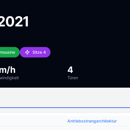
2021
imousine
Sitze 4
km/h
4
indigkeit
Türen
Antriebsstrangarchitektur