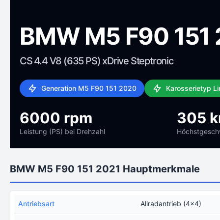
BMW M5 F90 151 
CS 4.4 V8 (635 PS) xDrive Steptronic
Generation M5 F90 151 2020
Karosserietyp L
6000 rpm
305 
Leistung (PS) bei Drehzahl
Höchstgeschw
BMW M5 F90 151 2021 Hauptmerkmale
Antriebsart
Allradantrieb (4x4)