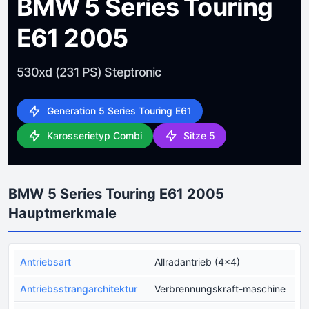
BMW 5 Series Touring
E61 2005
530xd (231 PS) Steptronic
Generation 5 Series Touring E61
Karosserietyp Combi
Sitze 5
BMW 5 Series Touring E61 2005
Hauptmerkmale
Antriebsart
Allradantrieb (4x4)
Antriebsstrangarchitektur
Verbrennungskraft-maschine