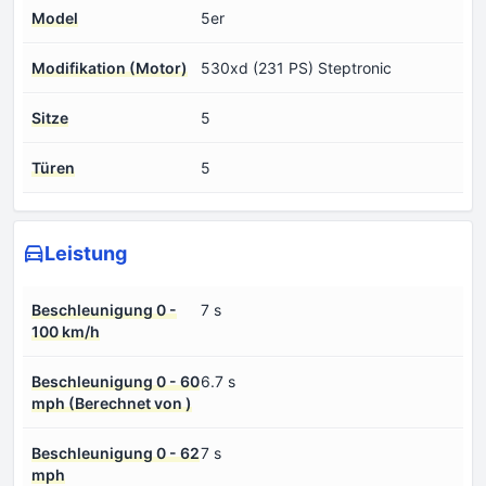
Model
5er
Modifikation (Motor)
530xd (231 PS) Steptronic
Sitze
5
Türen
5
Leistung
Beschleunigung 0 -
7 s
100 km/h
Beschleunigung 0 - 60
6.7 s
mph (Berechnet von )
Beschleunigung 0 - 62
7 s
mph