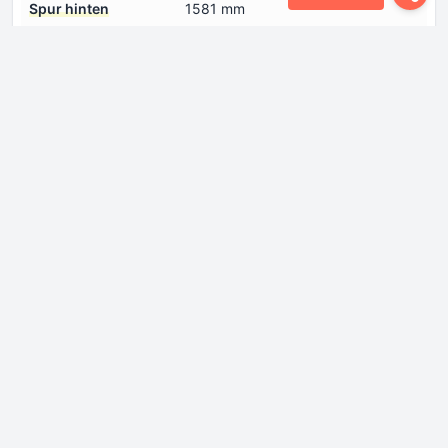
Spur hinten
1581 mm
Spur vorne
1558 mm
Motor
Anzahl der Ventile pro
4
Zylinder
Anzahl der Zylinder
6
Bohrung
84 mm
Hubraum
2993 cm
Kraftstoffeinspritzsystem
Diesel CommonRail
Kühlmittel
8.2 l