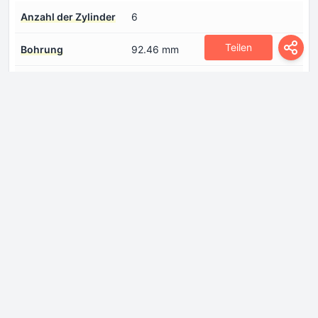
Anzahl der Zylinder
6
Teilen
Bohrung
92.46 mm
Hubraum
3497 cm
Kraftstoffeinspritzsystem
Direkteinspritzung /
Mehrpunkteinspritzung
Kühlmittel
13.5 l
Leistung pro Liter
114.4 PS/l
Hubvolumen
Max. Drehmoment
678 Nm @ 3100 rpm
Max. Motorleistung
400 PS @ 6000 rpm
Motoraufladung
Twin Turbo, Ladeluftkühler