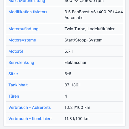
Max. Motorleistung
400 PS @ 6000 rpm
Modifikation (Motor)
3.5 EcoBoost V6 (400 PS) 4x4
Automatic
Motoraufladung
Twin Turbo, Ladeluftkühler
Motorsysteme
Start/Stopp-System
Motoröl
5.7 l
Servolenkung
Elektrischer
Sitze
5-6
Tankinhalt
87-136 l
Türen
4
Verbrauch - Außerorts
10.2 l/100 km
Verbrauch - Kombiniert
11.8 l/100 km