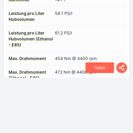
Leistung pro Liter
59.1 PS/l
Hubvolumen
Leistung pro Liter
61.2 PS/l
Hubvolumen (Ethanol
- E85)
Max. Drehmoment
454 Nm @ 4400 rpm
Teilen
Max. Drehmoment
472 Nm @ 4400 rpm
(Ethanol - E85)
Max. Motorleistung
315 PS @ 5200 rpm
Max. Motorleistung
326 PS @ 5300 rpm
(Ethanol - E85)
Maximale
6000 rpm
Motordrehzahl