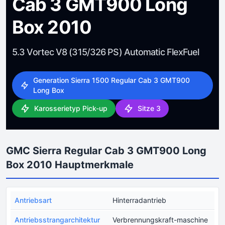
Cab 3 GMT900 Long
Box 2010
5.3 Vortec V8 (315/326 PS) Automatic FlexFuel
Generation Sierra 1500 Regular Cab 3 GMT900
Long Box
Karosserietyp Pick-up
Sitze 3
GMC Sierra Regular Cab 3 GMT900 Long
Box 2010 Hauptmerkmale
Antriebsart
Hinterradantrieb
Antriebsstrangarchitektur
Verbrennungskraft-maschine