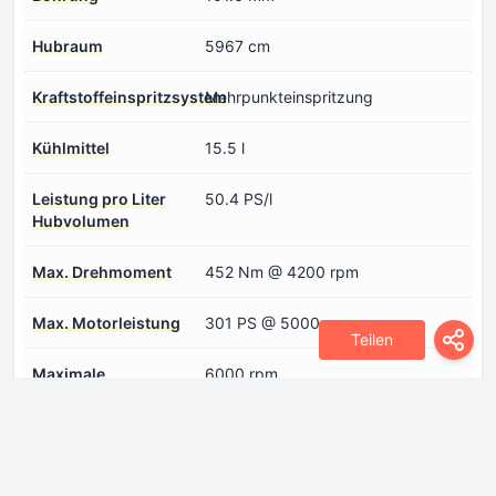
Hubraum
5967 cm
Kraftstoffeinspritzsystem
Mehrpunkteinspritzung
Kühlmittel
15.5 l
Leistung pro Liter
50.4 PS/l
Hubvolumen
Max. Drehmoment
452 Nm @ 4200 rpm
Max. Motorleistung
301 PS @ 5000 rpm
Teilen
Maximale
6000 rpm
Motordrehzahl
Motoraufladung
Freisaugender Motor