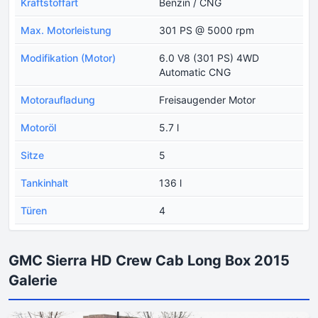
Kraftstoffart
Benzin / CNG
Max. Motorleistung
301 PS @ 5000 rpm
Modifikation (Motor)
6.0 V8 (301 PS) 4WD
Automatic CNG
Motoraufladung
Freisaugender Motor
Motoröl
5.7 l
Sitze
5
Tankinhalt
136 l
Türen
4
GMC Sierra HD Crew Cab Long Box 2015
Galerie