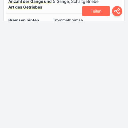
Anzahl der Gänge und
5 Gänge, Schaltgetriebe
Art des Getriebes
Teilen
Bremsen hinten
Trommelbremse
Bremsen vorne
Disc
Hinterachse
Starrachse, Blattfedern
Reifengröße
245/75 R16
Vorderachse
Unabhängig Torsionsstab,
Doppelquerlenker
Raum
Tankinhalt
95 l