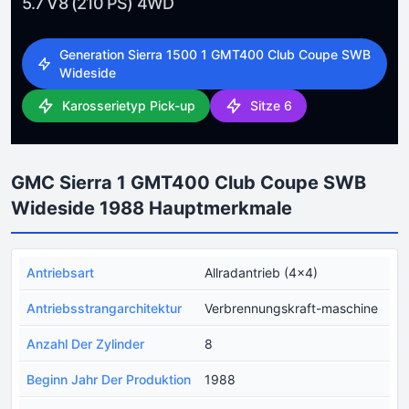
5.7 V8 (210 PS) 4WD
Generation Sierra 1500 1 GMT400 Club Coupe SWB
Wideside
Karosserietyp Pick-up
Sitze 6
GMC Sierra 1 GMT400 Club Coupe SWB
Wideside 1988 Hauptmerkmale
Antriebsart
Allradantrieb (4x4)
Antriebsstrangarchitektur
Verbrennungskraft-maschine
Anzahl Der Zylinder
8
Beginn Jahr Der Produktion
1988