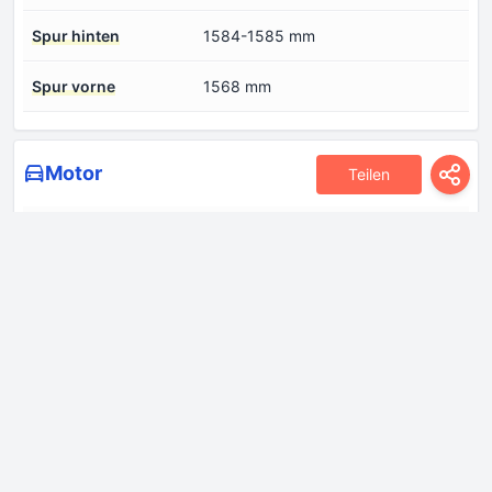
Spur hinten
1584-1585 mm
Spur vorne
1568 mm
Motor
Teilen
Anzahl der Ventile pro
2
Zylinder
Anzahl der Zylinder
4
Bohrung
73.5 mm
Hubraum
1499 cm
Kraftstoffeinspritzsystem
Diesel CommonRail