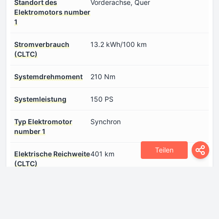
Standort des
Vorderachse, Quer
Elektromotors number
1
Stromverbrauch
13.2 kWh/100 km
(CLTC)
Systemdrehmoment
210 Nm
Systemleistung
150 PS
Typ Elektromotor
Synchron
number 1
Teilen
Еlektrische Reichweite
401 km
(CLTC)
Abmessungen