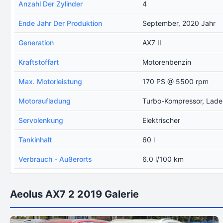
Anzahl Der Zylinder
4
Ende Jahr Der Produktion
September, 2020 Jahr
Generation
AX7 II
Kraftstoffart
Motorenbenzin
Max. Motorleistung
170 PS @ 5500 rpm
Motoraufladung
Turbo-Kompressor, Ladel
Servolenkung
Elektrischer
Tankinhalt
60 l
Verbrauch - Außerorts
6.0 l/100 km
Aeolus AX7 2 2019 Galerie