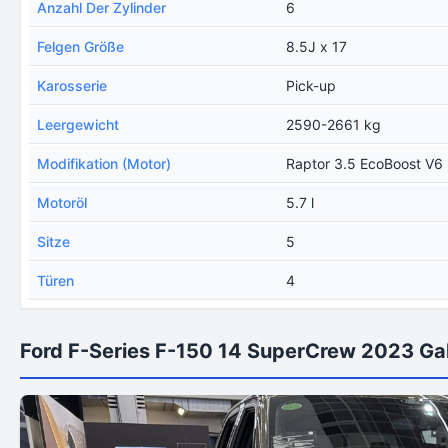
Anzahl Der Zylinder
6
Felgen Größe
8.5J x 17
Karosserie
Pick-up
Leergewicht
2590-2661 kg
Modifikation (Motor)
Raptor 3.5 EcoBoost V6 
Motoröl
5.7 l
Sitze
5
Türen
4
Ford F-Series F-150 14 SuperCrew 2023 Gal