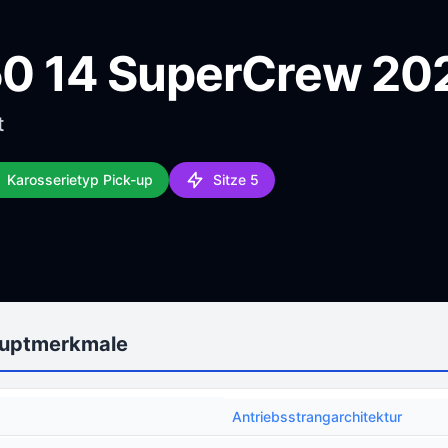
150 14 SuperCrew 20
t
Karosserietyp Pick-up
Sitze 5
auptmerkmale
Antriebsstrangarchitektur