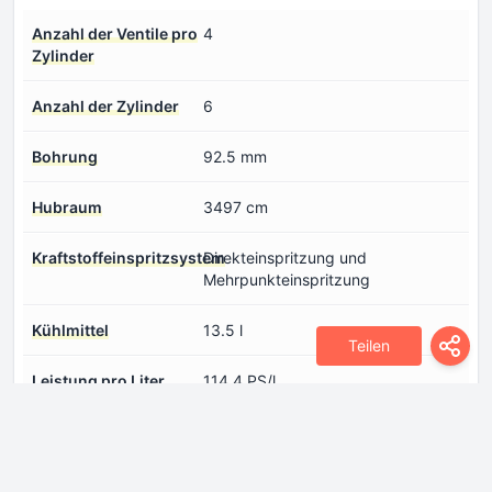
Anzahl der Ventile pro
4
Zylinder
Anzahl der Zylinder
6
Bohrung
92.5 mm
Hubraum
3497 cm
Kraftstoffeinspritzsystem
Direkteinspritzung und
Mehrpunkteinspritzung
Kühlmittel
13.5 l
Teilen
Leistung pro Liter
114.4 PS/l
Hubvolumen
Max. Drehmoment
678 Nm @ 3100 rpm