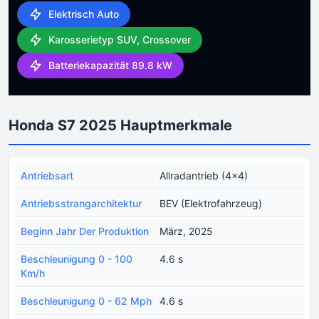
Elektrisch Auto
Karosserietyp SUV, Crossover
Batteriekapazität 89.8 kW
Honda S7 2025 Hauptmerkmale
Antriebsart
Allradantrieb (4x4)
Antriebsstrangarchitektur
BEV (Elektrofahrzeug)
Beginn Jahr Der Produktion
März, 2025
Beschleunigung 0 - 100
4.6 s
Km/h
Beschleunigung 0 - 62 Mph
4.6 s