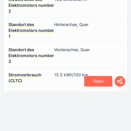
Elektromotors number
2
Standort des
Hinterachse, Quer
Elektromotors number
1
Standort des
Vorderachse, Quer
Elektromotors number
2
Stromverbrauch
15.5 kWh/100 km
(CLTC)
Teilen
Systemdrehmoment
770 Nm
Systemleistung
476 PS
Typ Elektromotor
Synchron
number 1