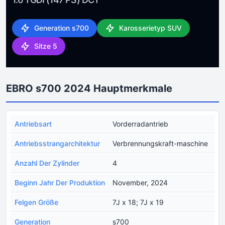
Generation s700
Karosserietyp SUV
Sitze 5
EBRO s700 2024 Hauptmerkmale
Antriebsart
Vorderradantrieb
Antriebsstrangarchitektur
Verbrennungskraft-maschine
Anzahl Der Zylinder
4
Beginn Jahr Der Produktion
November, 2024
Felgen Größe
7J x 18; 7J x 19
Generation
s700