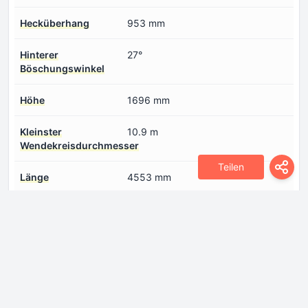
Hecküberhang
953 mm
Hinterer
27°
Böschungswinkel
Höhe
1696 mm
Kleinster
10.9 m
Wendekreisdurchmesser
Teilen
Länge
4553 mm
Radstand
2670 mm
Spur hinten
1570 mm
Spur vorne
1570 mm
Steigwinkel
21.8°