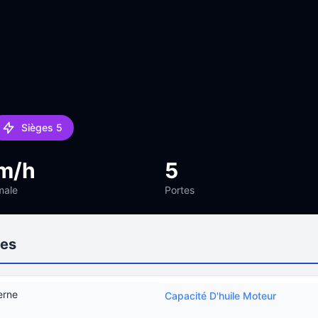
Sièges 5
m/h
5
male
Portes
les
erne
Capacité D'huile Moteur