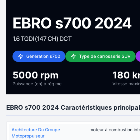
EBRO s700 2024
1.6 TGDI (147 CH) DCT
Génération s700
Type de carrosserie SUV
5000 rpm
180 k
Puissance (ch) à régime
Vitesse maxi
EBRO s700 2024 Caractéristiques principa
Architecture Du Groupe
moteur à combustion int
Motopropulseur