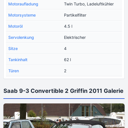
Motoraufladung
Twin Turbo, Ladeluftkühler
Motorsysteme
Partikelfilter
Motoröl
4.5 l
Servolenkung
Elektrischer
Sitze
4
Tankinhalt
62 l
Türen
2
Saab 9-3 Convertible 2 Griffin 2011 Galerie