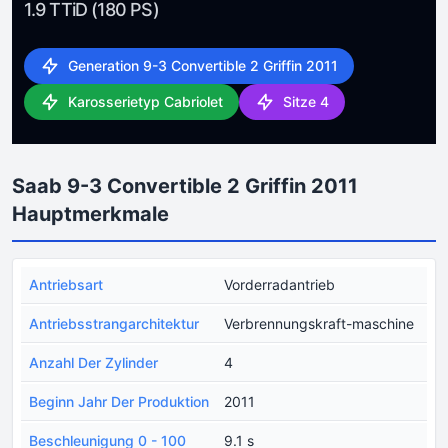
1.9 TTiD (180 PS)
Generation 9-3 Convertible 2 Griffin 2011
Karosserietyp Cabriolet
Sitze 4
Saab 9-3 Convertible 2 Griffin 2011
Hauptmerkmale
Antriebsart
Vorderradantrieb
Antriebsstrangarchitektur
Verbrennungskraft-maschine
Anzahl Der Zylinder
4
Beginn Jahr Der Produktion
2011
Beschleunigung 0 - 100
9.1 s