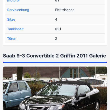
Motoröl
6 l
Servolenkung
Elektrischer
Sitze
4
Tankinhalt
62 l
Türen
2
Saab 9-3 Convertible 2 Griffin 2011 Galerie