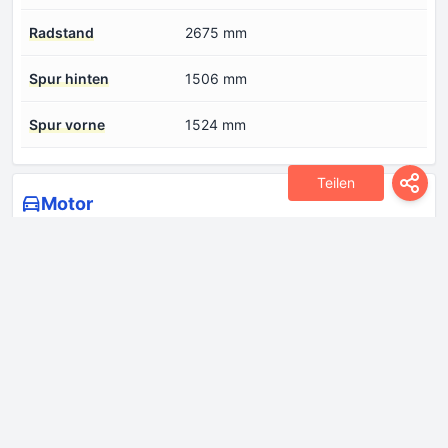
Radstand
2675 mm
Spur hinten
1506 mm
Spur vorne
1524 mm
Teilen
Motor
Anzahl der Ventile pro
4
Zylinder
Anzahl der Zylinder
4
Bohrung
86 mm
Hubraum
1998 cm