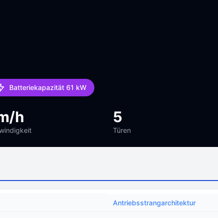
Batteriekapazität 61 kW
m/h
5
indigkeit
Türen
Antriebsstrangarchitektur